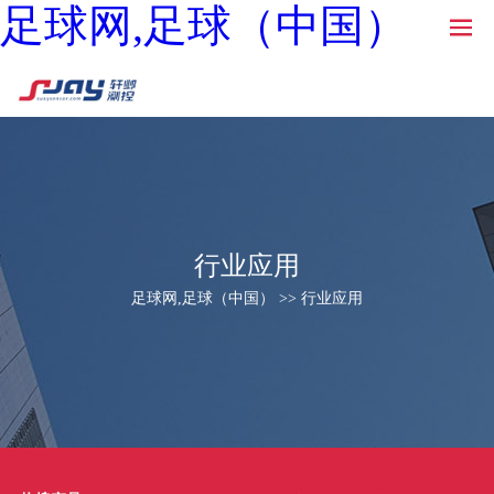
足球网,足球（中国）
行业应用
足球网,足球（中国） >> 行业应用