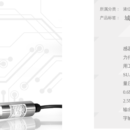
所属分类：
液
产品标签：
城
感
力
用
S
量
0.
2
输出
字