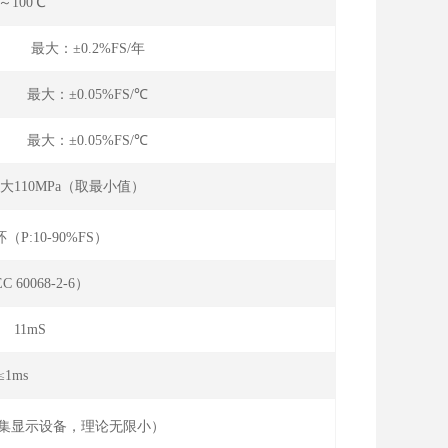
0～100℃
年 最大：±0.2%FS/年
℃ 最大：±0.05%FS/℃
℃ 最大：±0.05%FS/℃
大110MPa（取最小值）
（P:10-90%FS）
C 60068-2-6）
 ， 11mS
≤1ms
集显示设备，理论无限小）