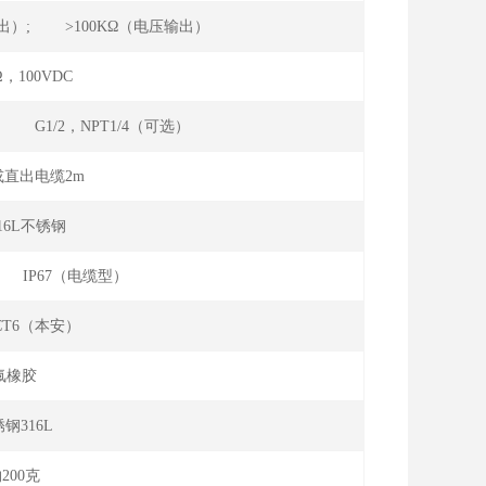
电流输出）; >100KΩ（电压输出）
Ω，100VDC
典型） G1/2，NPT1/4（可选）
直出电缆2m
316L不锈钢
） IP67（电缆型）
Ⅱ CT6（本安）
氟橡胶
钢316L
200克