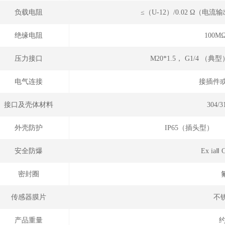
负载电阻
≤（U-12）/0.02 Ω（
绝缘电阻
100M
压力接口
M20*1.5， G1/4 （
电气连接
接插件或
接口及壳体材料
304/
外壳防护
IP65（插头型
安全防爆
Ex ia
密封圈
传感器膜片
不锈
产品重量
约