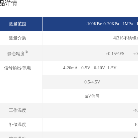
品详情
测量范围
-100KPa~0-20KPa...1
测量介质
与316不锈
①
静态精度
±0.15%FS ±0
信号输出/供电
4-20mA 0-5V 0-10V 1-5V
0.5-4.5V
mV信号
工作温度
-4
补偿温度
-1