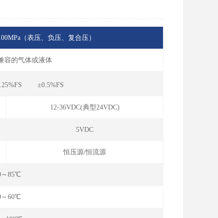
MPa...100MPa（表压、负压、复合压）
钢兼容的气体或液体
.25%FS ±0.5%FS
12-36VDC(典型24VDC)
5VDC
恒压源/恒流源
0～85℃
0～60℃