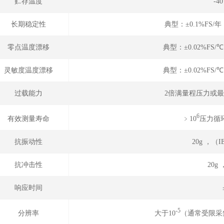
贮存温度
-4
长期稳定性
典型：±0.1%FS/
零点温度漂移
典型：±0.02%FS/
灵敏度温度漂移
典型：±0.02%FS/
过载能力
2倍满量程压力或最
6
﹥10
压力循环
有效测量寿命
抗振动性
20g ，（IE
抗冲击性
20g
响应时间
-5
大于10
（通常受限采
分辨率