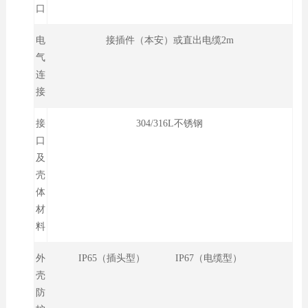
口
电
接插件（本安）或直出电缆2m
气
连
接
接
304/316L不锈钢
口
及
壳
体
材
料
外
IP65（插头型） IP67（电缆型）
壳
防