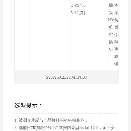
D:RS485
插
本
V0:定制
头
案
N3:
防
航
爆
空
Q:
插
隔
头
离
防
爆
SUAY60.2.A1.M1.N1.Q
选型提示：
1. 被测介质应与产品接触的材料相兼容，
2. 选型附加功能代号"E” 本安防爆型Ex iaIICT5，须经安