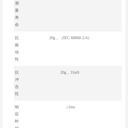
测
量
寿
命
抗
20g，（IEC 60068-2-6）
振
动
性
抗
20g，11mS
冲
击
性
响
≤1ms
应
时