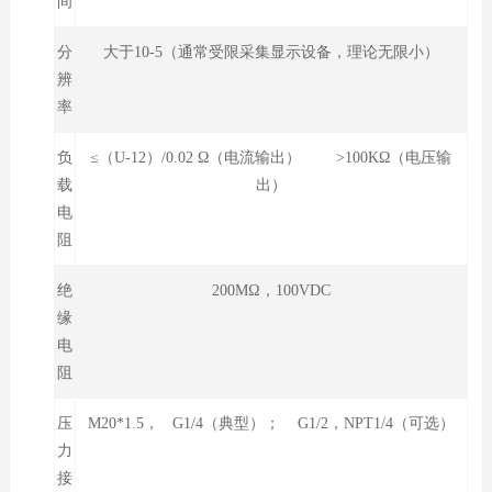
间
分
大于10-5（通常受限采集显示设备，理论无限小）
辨
率
负
≤（U-12）/0.02 Ω（电流输出） >100KΩ（电压输
载
出）
电
阻
绝
200MΩ，100VDC
缘
电
阻
压
M20*1.5， G1/4（典型）； G1/2，NPT1/4（可选）
力
接