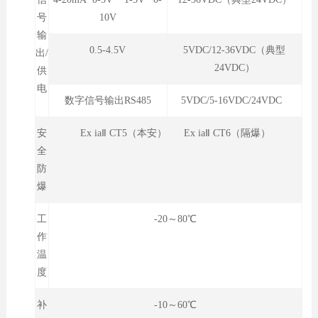
号
10V
输
0.5-4.5V
5VDC/12-36VDC（典型
出/
24VDC）
供
电
数字信号输出RS485
5VDC/5-16VDC/24VDC
安
Ex iaⅡ CT5（本安） Ex iaⅡ CT6（隔爆）
全
防
爆
工
-20～80℃
作
温
度
补
-10～60℃