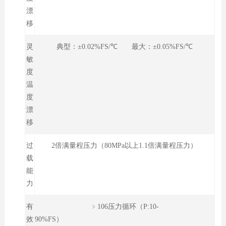
漂
移
灵
典型：±0.02%FS/℃ 最大：±0.05%FS/℃
敏
度
温
度
漂
移
过
2倍满量程压力（80MPa以上1.1倍满量程压力）
载
能
力
有
﹥106压力循环（P:10-
效
90%FS）