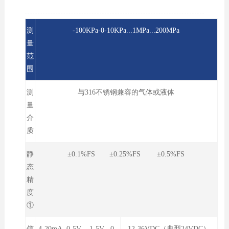
测
-100KPa-0-10KPa...1MPa...200MPa
量
范
围
测
与316不锈钢兼容的气体或液体
量
介
质
静
±0.1%FS ±0.25%FS ±0.5%FS
态
精
度
①
信
4-20mA 0-5V 1-5V 0-
12-36VDC（典型24VDC）