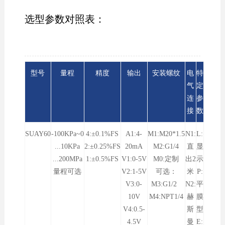
选型参数对照表：
型号
量程
精度
输出
安装螺纹
电
特
气
定
连
参
接
数
SUAY60
-100KPa~0
4:±0.1%FS
A1:4-
M1:M20*1.5
N1:
L:
...10KPa
2:±0.25%FS
20mA
M2:G1/4
直
显
...200MPa
1:±0.5%FS
V1:0-5V
M0:定制
出2
示
量程可选
V2:1-5V
可选：
米
P:
V3:0-
M3:G1/2
N2:
平
10V
M4:NPT1/4
赫
膜
V4:0.5-
斯
型
4.5V
曼
E: