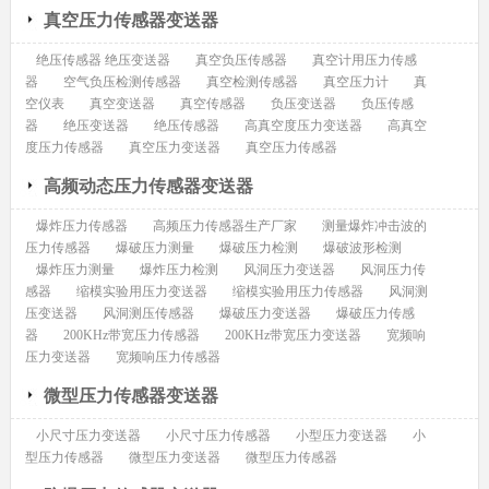
真空压力传感器变送器
绝压传感器 绝压变送器
真空负压传感器
真空计用压力传感
器
空气负压检测传感器
真空检测传感器
真空压力计
真
空仪表
真空变送器
真空传感器
负压变送器
负压传感
器
绝压变送器
绝压传感器
高真空度压力变送器
高真空
度压力传感器
真空压力变送器
真空压力传感器
高频动态压力传感器变送器
爆炸压力传感器
高频压力传感器生产厂家
测量爆炸冲击波的
压力传感器
爆破压力测量
爆破压力检测
爆破波形检测
爆炸压力测量
爆炸压力检测
风洞压力变送器
风洞压力传
感器
缩模实验用压力变送器
缩模实验用压力传感器
风洞测
压变送器
风洞测压传感器
爆破压力变送器
爆破压力传感
器
200KHz带宽压力传感器
200KHz带宽压力变送器
宽频响
压力变送器
宽频响压力传感器
微型压力传感器变送器
小尺寸压力变送器
小尺寸压力传感器
小型压力变送器
小
型压力传感器
微型压力变送器
微型压力传感器