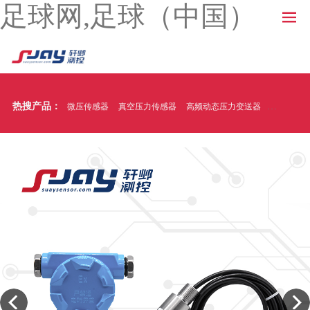
足球网,足球（中国）
热搜产品：
微压传感器
真空压力传感器
高频动态压力变送器
温压一体