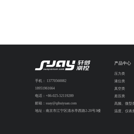
产品中心
压力类
手机： 13770560082
液位类
18951961664
真空类
电话：+86-025-52119289
差压类
邮箱：suay@qihuiyuan.com
高频、微型
地址：南京市江宁区清水亭西路2-20号3楼
温度、仪表