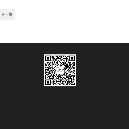
下一页
）