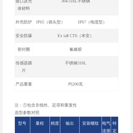
接口及壳
304/316L不锈钢
体材料
外壳防护
IP65（插头型） IP67（电缆型）
安全防爆
Ex iaⅡ CT6（本安）
密封圈
氟橡胶
传感器膜
不锈钢316L
片
产品重量
约200克
注：①包含非线性、迟滞和重复性
选型参数对照
型号
量程
精度
输出
安装螺纹
电气
特
连接
定