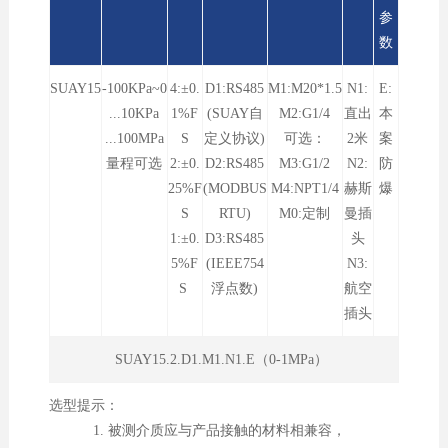
参
数
SUAY15
-100KPa~0
4:±0.
D1:RS485
M1:M20*1.5
N1:
E:
...10KPa
1%F
(SUAY自
M2:G1/4
直出
本
...100MPa
S
定义协议)
可选：
2米
案
量程可选
2:±0.
D2:RS485
M3:G1/2
N2:
防
25%F
(MODBUS
M4:NPT1/4
赫斯
爆
S
RTU)
M0:定制
曼插
1:±0.
D3:RS485
头
5%F
(IEEE754
N3:
S
浮点数)
航空
插头
SUAY15.2.D1.M1.N1.E（0-1MPa）
选型提示：
1. 被测介质应与产品接触的材料相兼容，