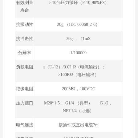
有效测量
﹥10^6压力循环（P:10-90%FS）
寿命
抗振动性
20g （IEC 60068-2-6）
抗冲击性
20g ， 11mS
分辨率
1/100000
负载电阻
≤（U-12）/0.02 Ω（电流输出）；
>100KΩ（电压输出）
绝缘电阻
200MΩ，100VDC
压力接口
M20*1.5， G1/4 （典型） G1/2，
NPT1/4（可选）
电气连接
接插件或直出电缆2m