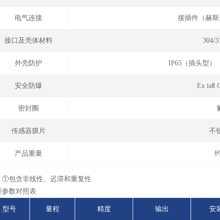
电气连接
接插件（赫斯
接口及壳体材料
304
外壳防护
IP65（插头型
安全防爆
Ex ia
密封圈
传感器膜片
不锈
产品重量
约
：①包含非线性、迟滞和重复性
型参数对照表
型号
量程
精度
输出
安