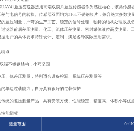
UAY41差压变送器选用高端双膜片差压传感器作为感压核心，该类传感
压差与电信号的转换。传感器双面均为316L不锈钢膜片，兼容绝大多数
况的差压测量，严苛的生产工艺、稳定的信号处理、独特的结构处理以及
、过滤器前后差压测量、化工、流体压差测量、密封罐体液位高度测量、
根据用户的具体要求特殊设计、定制，满足各种实际应用需求。
品特点
型双端不锈钢结构，小巧坚固
静压、低差压测量，特别适合设备检漏、系统压差测量等
高的单边过载能力，自身具有很好的过载保护
比传统的差压测量产品，具有安装方便、性能稳定、精度高、体积小等优
品性能指标
测量范围
0~1K