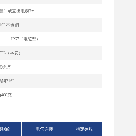
曼）或直出电缆2m
/316L不锈钢
） IP67（电缆型）
Ⅱ CT6（本安）
氟橡胶
钢316L
400克
装螺纹
电气连接
特定参数