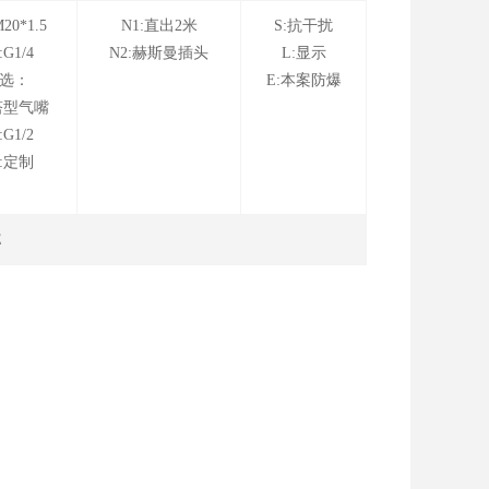
20*1.5
N1:直出2米
S:抗干扰
:G1/4
N2:赫斯曼插头
L:显示
选：
E:本案防爆
塔型气嘴
:G1/2
0:定制
E