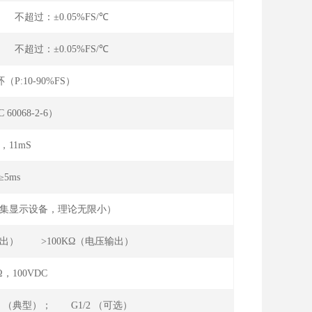
℃ 不超过：±0.05%FS/℃
℃ 不超过：±0.05%FS/℃
（P:10-90%FS）
C 60068-2-6）
g，11mS
≥5ms
限采集显示设备，理论无限小）
电流输出） >100KΩ（电压输出）
Ω，100VDC
气嘴 （典型）； G1/2 （可选）