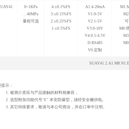
SUAY41
0~1KPa
4:±0.1%FS
A1:4-20mA
M1:M
...40MPa
3:±0.15%FS
V1:0-5V
M2
量程可选
2:±0.25%FS
V2:1-5V
可
1:±0.5%FS
V3:0-10V
M8:
V4:0.5-4.5V
M3
D:RS485
M
V0:定制
SUAY41.2.A1.M8.N1.
型提示：
. 被测介质应与产品接触的材料相兼容，
. 选型附加功能代号"E” 本安防爆型，须经安全栅供电。
. 其它特殊要求，敬请与本公司商洽，并在订单中注明。