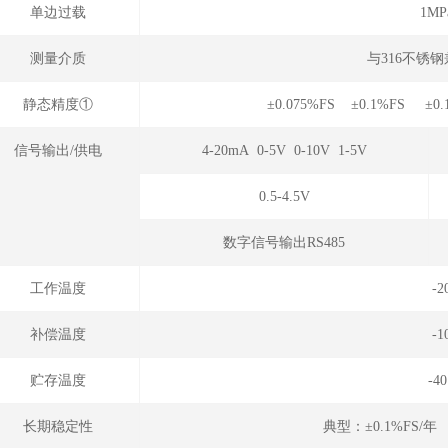
单边过载
1MPa
测量介质
与316不锈
静态精度①
±0.075%FS ±0.1%FS ±0
信号输出/供电
4-20mA 0-5V 0-10V 1-5V
0.5-4.5V
数字信号输出RS485
工作温度
-
补偿温度
-
贮存温度
-4
长期稳定性
典型：±0.1%FS/