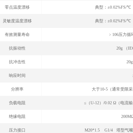
零点温度漂移
典型：±0.02%FS/
灵敏度温度漂移
典型：±0.02%FS/
有效测量寿命
﹥106压力循环
抗振动性
20g （IE
抗冲击性
20
响应时间
分辨率
大于10-5（通常受
负载电阻
≤（U-12）/0.02 Ω（
绝缘电阻
200M
压力接口
M20*1.5 G1/4 塔型