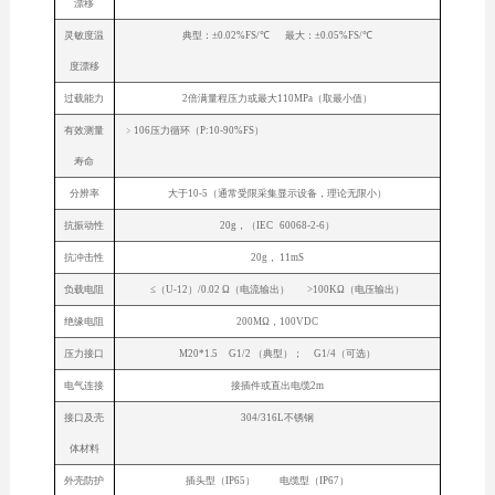
漂移
灵敏度温
典型：±0.02%FS/℃ 最大：±0.05%FS/℃
度漂移
过载能力
2倍满量程压力或最大110MPa（取最小值）
有效测量
﹥106压力循环（P:10-90%FS）
寿命
分辨率
大于10-5（通常受限采集显示设备，理论无限小）
抗振动性
20g，（IEC 60068-2-6）
抗冲击性
20g， 11mS
负载电阻
≤（U-12）/0.02 Ω（电流输出） >100KΩ（电压输出）
绝缘电阻
200MΩ，100VDC
压力接口
M20*1.5 G1/2 （典型）； G1/4（可选）
电气连接
接插件或直出电缆2m
接口及壳
304/316L不锈钢
体材料
外壳防护
插头型（IP65） 电缆型（IP67）