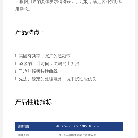
可根据用户的具体要求特殊设计、定制，满足各种实际应
用需求。
产品特点：
l 高固有频率，宽广的通频带
l uS级的上升时间，陡峭的上升沿
l 干净的幅频特性曲线
l 先进、稳定的处理电路，抗干扰性能优良
产品性能指标：
测量范围
-100KPa~0-10KPa...1MPa...100MPa
测量介质
与316不锈钢兼容的气体或液体