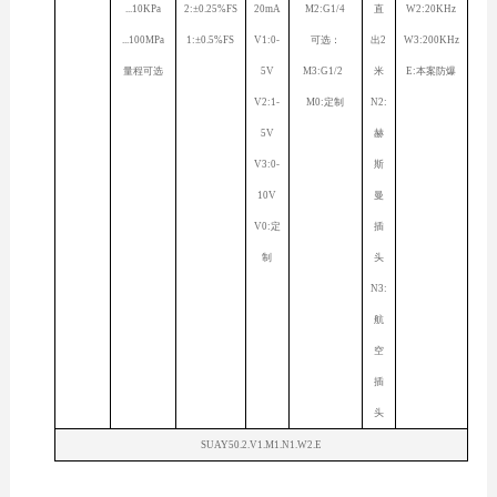
...10KPa
2:±0.25%FS
20mA
M2:G1/4
直
W2:20KHz
...100MPa
1:±0.5%FS
V1:0-
可选：
出2
W3:200KHz
量程可选
5V
M3:G1/2
米
E:本案防爆
V2:1-
M0:定制
N2:
5V
赫
V3:0-
斯
10V
曼
V0:定
插
制
头
N3:
航
空
插
头
SUAY50.2.V1.M1.N1.W2.E