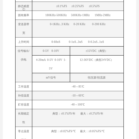
静态精度
±0.1%FS ±0.25%FS ±0.5%FS
①
固有频率
180KHz-500KHz 500KHz-1MHz 1MHz-2MHz
变送器带
0-1KHz...3 KHz 0-20 KHz 0-200 KHz
宽
上升时间
0-60uS 0-1uS...3uS 0-0.2uS...1uS
信号输出/
0-5V 0-10V
±15VDC（典型）
供电
4-20mA 0-5V 0-10V 1-
12-36VDC（典型24VDC）
5V
mV信号
恒压源/恒流源
工作温度
-40～85℃
补偿温度
-10～60℃
贮存温度
-40～100℃
长期稳定
典型：±0.1%FS/年 最大：±0.2%FS/年
性
零点温度
典型：±0.02%FS/℃ 最大：±0.05%FS/℃