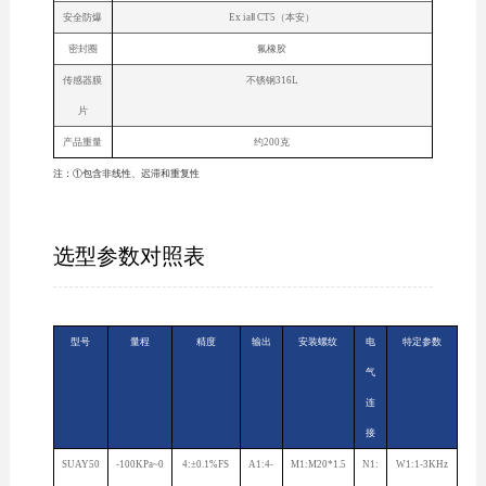
安全防爆
Ex iaⅡ CT5（本安）
密封圈
氟橡胶
传感器膜
不锈钢316L
片
产品重量
约200克
注：①包含非线性、迟滞和重复性
选型参数对照表
型号
量程
精度
输出
安装螺纹
电
特定参数
气
连
接
SUAY50
-100KPa~0
4:±0.1%FS
A1:4-
M1:M20*1.5
N1:
W1:1-3KHz