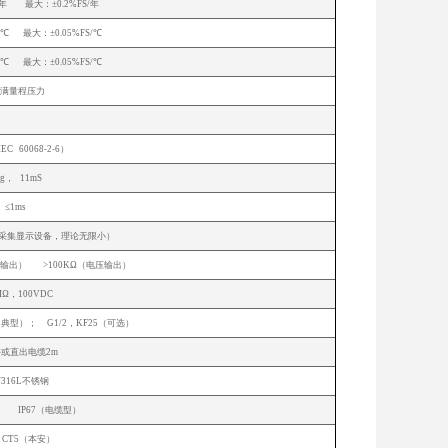
/年 最大：±0.2%FS/年
/℃ 最大：±0.05%FS/℃
/℃ 最大：±0.05%FS/℃
倍满量程压力
（P:10-90%FS）
EC 60068-2-6）
0g， 11mS
≤1ms
限采集显示设备，理论无限小）
（电流输出） >100KΩ（电压输出）
MΩ，100VDC
16（典型）； G1/2，KF25（可选）
或直出电缆2m
4/316L不锈钢
型） IP67（电缆型）
aⅡ CT5（本安）