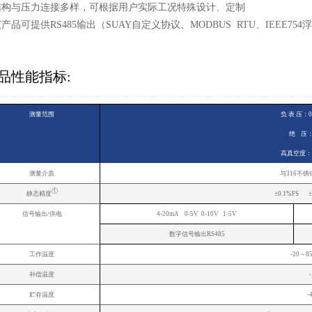
 结构与压力连接多样，可根据用户实际工况特殊设计、定制
该产品可提供RS485输出（SUAY自定义协议、MODBUS RTU、IEEE754
品性能指标:
测量范围
负 表 压：0~-
绝 压：0-
高真空度：0.0
测量介质
与316不
①
静态精度
±0.1%FS ±
信号输出/供电
4-20mA 0-5V 0-10V 1-5V
数字信号输出RS485
工作温度
-2
补偿温度
贮存温度
-