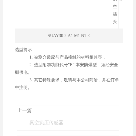
空
插
头
SUAY30.2.A1.M1.N1.E
选型提示：
1. 被测介质应与产品接触的材料相兼容，
2. 选型附加功能代号"E” 本安防爆型，须经安全
栅供电。
3. 其它特殊要求，敬请与本公司商洽，并在订单
中注明。
上一篇
真空负压传感器