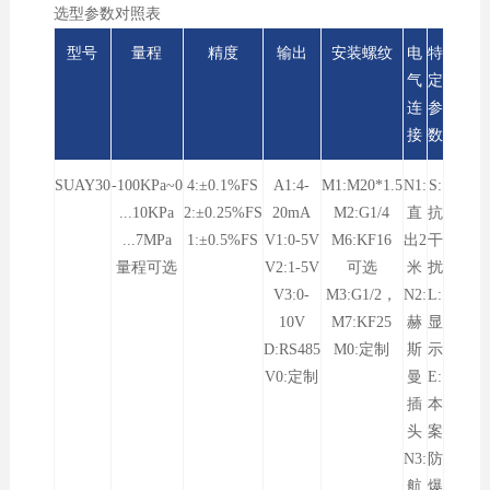
选型参数对照表
型号
量程
精度
输出
安装螺纹
电
特
气
定
连
参
接
数
SUAY30
-100KPa~0
4:±0.1%FS
A1:4-
M1:M20*1.5
N1:
S:
...10KPa
2:±0.25%FS
20mA
M2:G1/4
直
抗
...7MPa
1:±0.5%FS
V1:0-5V
M6:KF16
出2
干
量程可选
V2:1-5V
可选
米
扰
V3:0-
M3:G1/2，
N2:
L:
10V
M7:KF25
赫
显
D:RS485
M0:定制
斯
示
V0:定制
曼
E:
插
本
头
案
N3:
防
航
爆