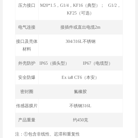
压力接口
M20*1.5，G1/4，KF16（典型）； G1/2，
KF25（可选）
电气连接
接插件或直出电缆2m
接口及壳体
304/316L不锈钢
材料
外壳防护
IP65（插头型） IP67（电缆型）
安全防爆
Ex iaⅡ CT6（本安）
密封圈
氟橡胶
传感器膜片
不锈钢316L
产品重量
约450克
注：①包含非线性、迟滞和重复性