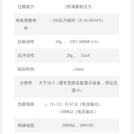
过载能力
2倍满量程压力
有效测量寿
﹥106压力循环（P:10-90%FS）
命
抗振动性
20g ，（IEC 60068-2-6）
抗冲击性
20g， 11mS
响应时间
≥10ms
分辨率
大于10-5（通常受限采集显示设备，理论无
限小）
负载电阻
≤（U-12）/0.02 Ω（电流输出）
>100KΩ（电压输出）
绝缘电阻
200MΩ，100VDC