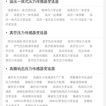
温压一体式压力传感器变送器
温度液位一体式变送器
熔体压力变送器
温度压力一体变送
器
温度压力一体传感器
温压一起测量
温压一体测量
温
压一体式压力变送器
温压一体式压力传感器
SUAY18温压一体
式变送器
真空压力传感器变送器
绝压传感器 绝压变送器
真空负压传感器
真空计用压力传感
器
空气负压检测传感器
真空检测传感器
真空压力计
真
空仪表
真空变送器
真空传感器
负压变送器
负压传感
器
绝压变送器
绝压传感器
高真空度压力变送器
高真空
度压力传感器
真空压力变送器
真空压力传感器
高频动态压力传感器变送器
爆炸压力传感器
高频压力传感器生产厂家
测量爆炸冲击波的
压力传感器
爆破压力测量
爆破压力检测
爆破波形检测
爆炸压力测量
爆炸压力检测
风洞压力变送器
风洞压力传
感器
缩模实验用压力变送器
缩模实验用压力传感器
风洞测
压变送器
风洞测压传感器
爆破压力变送器
爆破压力传感
器
200KHz带宽压力传感器
200KHz带宽压力变送器
宽频响
压力变送器
宽频响压力传感器