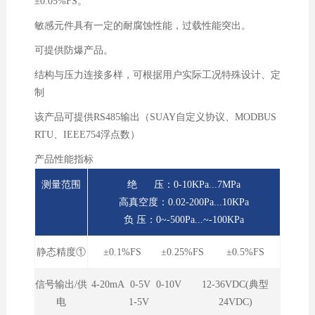
±0.05%FS。
敏感元件具有一定的耐腐蚀性能，过载性能突出。
可提供防爆产品。
结构与压力连接多样，可根据用户实际工况特殊设计、定
制
该产品可提供RS485输出（SUAY自定义协议、MODBUS
RTU、IEEE754浮点数）
产品性能指标
测量范围
绝 压：0-10KPa...7MPa
高真空度：0.02-200Pa...10KPa
负 压：0~-500Pa...~-100KPa
静态精度①
±0.1%FS ±0.25%FS ±0.5%FS
信号输出/供
4-20mA 0-5V 0-10V
12-36VDC(典型
电
1-5V
24VDC)