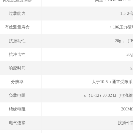
过载能力
1.5-
有效测量寿命
﹥106压力循环
抗振动性
20g，（IE
抗冲击性
20
响应时间
≥
分辨率
大于10-5（通常受
负载电阻
≤（U-12）/0.02 Ω（
绝缘电阻
200M
电气连接
接插件