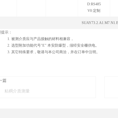
D:RS485
V0:定制
SUAY73.2.A1.M7.N1.
型提示：
. 被测介质应与产品接触的材料相兼容，
. 选型附加功能代号"E” 本安防爆型，须经安全栅供电。
. 其它特殊要求，敬请与本公司商洽，并在订单中注明。
一篇
粘稠介质测量