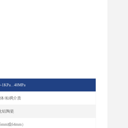
-1KPa...40MPa
液体/粘稠介质
化铝陶瓷
5mm或64mm）