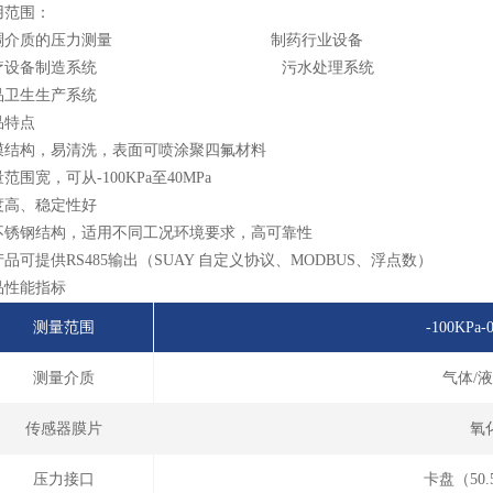
用范围：
稠介质的压力测量 制药行业设备
医疗设备制造系统 污水处理系统
品卫生生产系统
品特点
膜结构，易清洗，表面可喷涂聚四氟材料
范围宽，可从-100KPa至40MPa
度高、稳定性好
不锈钢结构，适用不同工况环境要求，高可靠性
品可提供RS485输出（SUAY 自定义协议、MODBUS、浮点数）
品性能指标
测量范围
-100KPa-0
测量介质
气体/
传感器膜片
氧
压力接口
卡盘（50.