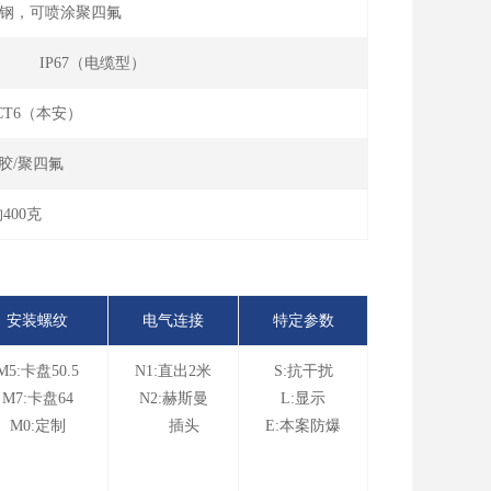
L不锈钢，可喷涂聚四氟
） IP67（电缆型）
Ⅱ CT6（本安）
胶/聚四氟
400克
安装螺纹
电气连接
特定参数
M5:卡盘50.5
N1:直出2米
S:抗干扰
M7:卡盘64
N2:赫斯曼
L:显示
M0:定制
插头
E:本案防爆