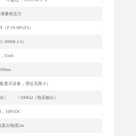
2倍满量程压力
（P:10-90%FS）
C 60068-2-6）
g，11mS
100ms
限采集显示设备，理论无限小）
电流输出） >100KΩ（电压输出）
Ω，100VDC
或直出电缆2m