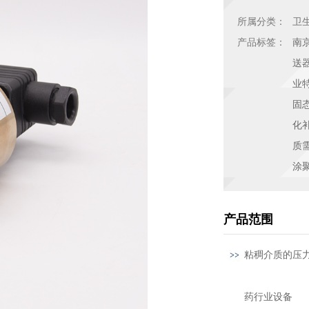
所属分类：
卫
产品标签：
南
送
业
固
化
质
涂
产品范围
粘稠介质的压
药行业设备