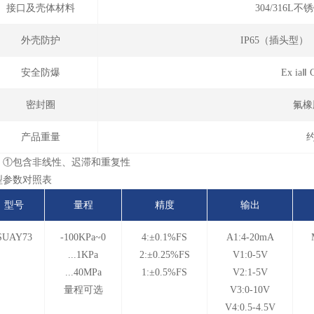
接口及壳体材料
304/316
外壳防护
IP65（插头型
安全防爆
Ex ia
密封圈
氟橡
产品重量
约
：①包含非线性、迟滞和重复性
型参数对照表
型号
量程
精度
输出
SUAY73
-100KPa~0
4:±0.1%FS
A1:4-20mA
...1KPa
2:±0.25%FS
V1:0-5V
...40MPa
1:±0.5%FS
V2:1-5V
量程可选
V3:0-10V
V4:0.5-4.5V