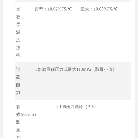
灵
典型：±0.02%FS/℃ 最大：±0.05%FS/℃
敏
度
温
度
漂
移
过
2倍满量程压力或最大110MPa（取最小值）
载
能
力
有
﹥106压力循环（P:10-
效
90%FS）
测
量
寿