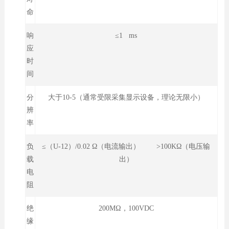
命
响
≤1 ms
应
时
间
分
大于10-5（通常受限采集显示设备，理论无限小）
辨
率
负
≤（U-12）/0.02 Ω（电流输出） >100KΩ（电压输
载
出）
电
阻
绝
200MΩ，100VDC
缘