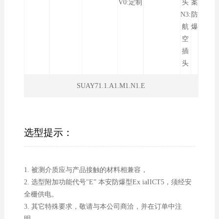
V0:定制
头
案
N3:
防
航
爆
空
插
头
SUAY71.1.A1.M1.N1.E
选型提示：
1. 被测介质应与产品接触的材料相兼容，
2. 选型附加功能代号"E” 本安防爆型Ex iaIICT5，须经安
全栅供电。
3. 其它特殊要求，敬请与本公司商洽，并在订单中注
明。