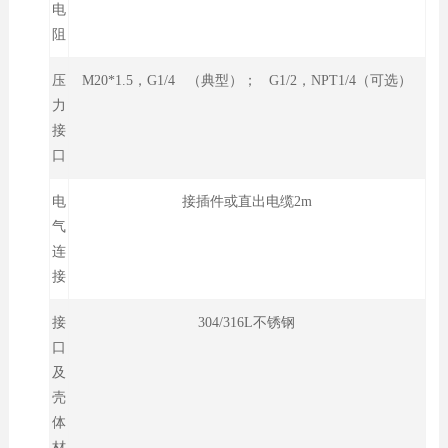
电
阻
压
M20*1.5，G1/4 （典型）； G1/2，NPT1/4（可选）
力
接
口
电
接插件或直出电缆2m
气
连
接
接
304/316L不锈钢
口
及
壳
体
材