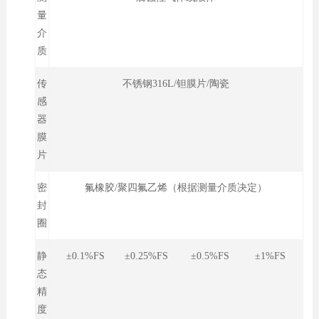
量
介
质
传
不锈钢316L/钽膜片/陶瓷
感
器
膜
片
密
氟橡胶/聚四氟乙烯（根据测量介质决定）
封
圈
静
±0.1%FS ±0.25%FS ±0.5%FS ±1%FS
态
精
度