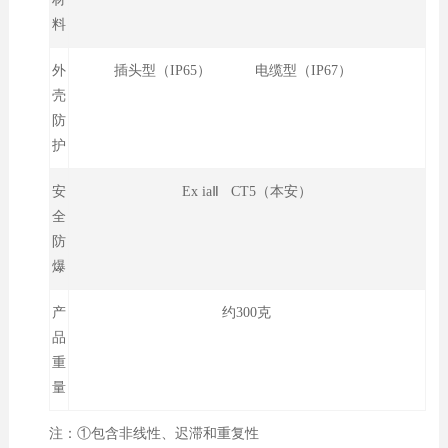
料
外
插头型（IP65） 电缆型（IP67）
壳
防
护
安
Ex iaⅡ CT5（本安）
全
防
爆
产
约300克
品
重
量
注：①包含非线性、迟滞和重复性