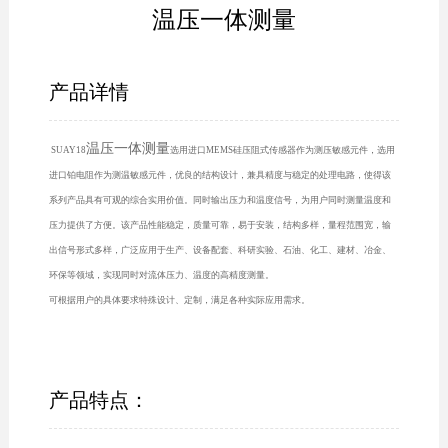
温压一体测量
产品详情
温压一体测量
SUAY18
选用进口MEMS硅压阻式传感器作为测压敏感元件，选用
进口铂电阻作为测温敏感元件，优良的结构设计，兼具精度与稳定的处理电路，使得该
系列产品具有可观的综合实用价值。同时输出压力和温度信号，为用户同时测量温度和
压力提供了方便。该产品性能稳定，质量可靠，易于安装，结构多样，量程范围宽，输
出信号形式多样，广泛应用于生产、设备配套、科研实验、石油、化工、建材、冶金、
环保等领域，实现同时对流体压力、温度的高精度测量。
可根据用户的具体要求特殊设计、定制，满足各种实际应用需求。
产品特点：