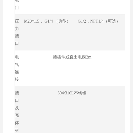
电
阻
压
M20*1.5， G1/4 （典型） G1/2，NPT1/4（可选）
力
接
口
电
接插件或直出电缆2m
气
连
接
接
304/316L不锈钢
口
及
壳
体
材