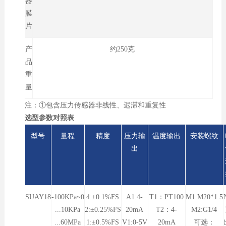
器
膜
片
产
约250克
品
重
量
注：①包含压力传感器非线性、迟滞和重复性
选型参数对照表
型号
量程
精度
压力输
温度输出
安装螺纹
出
SUAY18
-100KPa~0
4:±0.1%FS
A1:4-
T1：PT100
M1:M20*1.5
...10KPa
2:±0.25%FS
20mA
T2：4-
M2:G1/4
...60MPa
1:±0.5%FS
V1:0-5V
20mA
可选：