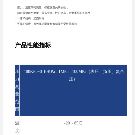
l 压力、温度同时测量，保证测量的同步性，
l 同时获得两个参量，节省空间，性价比高，增大系统的可靠性
l 一体式结构，坚固耐用
l 可靠的保护，有效保证测量有效精度不受外界影响
产品性能指标
压
-100KPa~0-10KPa...1MPa...100MPa（表压、负压、复合
力
压）
测
量
范
围
温
-20～85℃
度