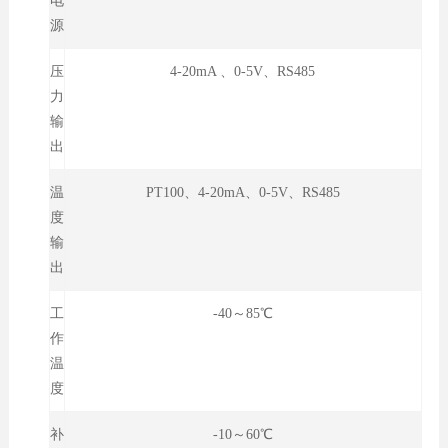
电
源
压
4-20mA 、0-5V、RS485
力
输
出
温
PT100、4-20mA、0-5V、RS485
度
输
出
工
-40～85℃
作
温
度
补
-10～60℃