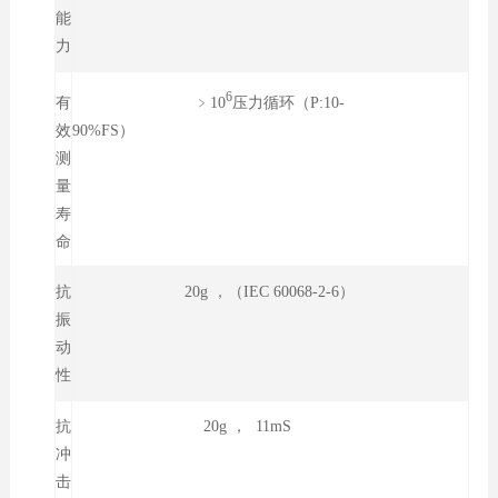
能
力
6
﹥10
压力循环（P:10-
有
90%FS）
效
测
量
寿
命
抗
20g ，（IEC 60068-2-6）
振
动
性
抗
20g ， 11mS
冲
击