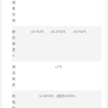
测
量
范
围
静
±0.1%FS ±0.25%FS ±0.5%FS
态
精
度
①
测
±1℃
温
精
度
供
12-36VDC（典型24VDC）
电