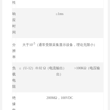
性
响
≤1ms
应
时
间
-5
大于10
（通常受限采集显示设备，理论无限小）
分
辨
率
负
≤（U-12）/0.02 Ω（电流输出） >100KΩ（电压输
载
出）
电
阻
绝
200MΩ，100VDC
缘