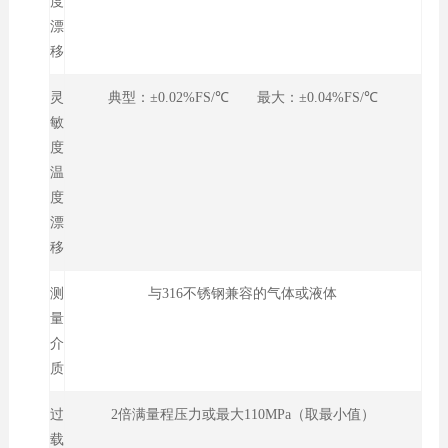
度
漂
移
灵
典型：±0.02%FS/℃ 最大：±0.04%FS/℃
敏
度
温
度
漂
移
测
与316不锈钢兼容的气体或液体
量
介
质
过
2倍满量程压力或最大110MPa（取最小值）
载