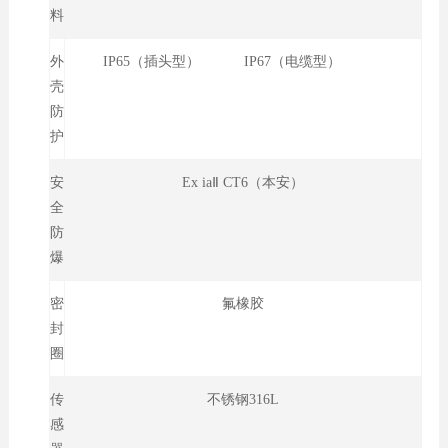
料
外
IP65（插头型） IP67（电缆型）
壳
防
护
安
Ex iaⅡ CT6（本安）
全
防
爆
密
氟橡胶
封
圈
传
不锈钢316L
感