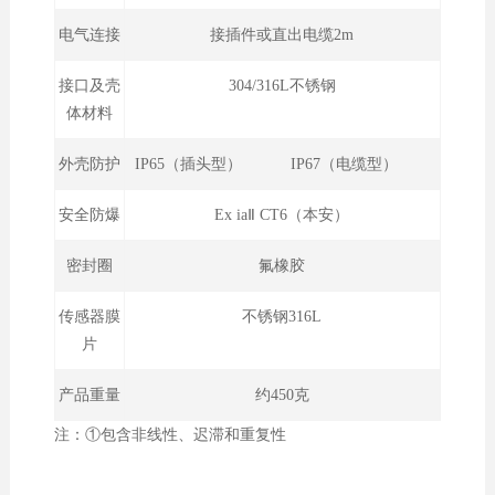
电气连接
接插件或直出电缆2m
接口及壳
304/316L不锈钢
体材料
外壳防护
IP65（插头型） IP67（电缆型）
安全防爆
Ex iaⅡ CT6（本安）
密封圈
氟橡胶
传感器膜
不锈钢316L
片
产品重量
约450克
注：①包含非线性、迟滞和重复性