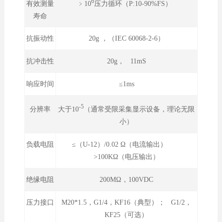
6
﹥10
压力循环（P:10-90%FS）
有效测量
寿命
抗振动性
20g ，（IEC 60068-2-6）
抗冲击性
20g， 11mS
响应时间
≤1ms
-5
大于10
（通常受限采集显示设备，理论无限
分辨率
小）
负载电阻
≤（U-12）/0.02 Ω（电流输出）
>100KΩ（电压输出）
绝缘电阻
200MΩ，100VDC
压力接口
M20*1.5，G1/4，KF16（典型）； G1/2，
KF25（可选）