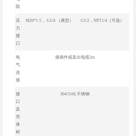
阻
压
M20*1.5， G1/4 （典型） G1/2，NPT1/4（可选）
力
接
口
电
接插件或直出电缆2m
气
连
接
接
304/316L不锈钢
口
及
壳
体
材