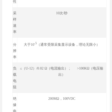
性
采
10次/秒
样
速
率
-5
大于10
（通常受限采集显示设备，理论无限小）
分
辨
率
负
≤（U-12）/0.02 Ω（电流输出） ; >100KΩ（电压输
载
出）
电
阻
绝
200MΩ，100VDC
缘
电