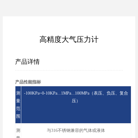
高精度大气压力计
产品详情
产品性能指标
测
-100KPa~0-10KPa...1MPa...100MPa（表压、负压、复合
量
压）
范
围
测
与316不锈钢兼容的气体或液体