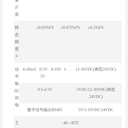
量
介
质
静
±0.05%FS ±0.075%FS ±0.1%FS
态
精
度
①
信
4-20mA 0-5V 0-10V 1-
12-36VDC(典型24VDC)
号
5V
输
0.5-4.5V
5VDC/12-36VDC(典型
出/
24VDC)
供
电
数字信号输出RS485
5V/5-16VDC/24VDC
工
-40～85℃