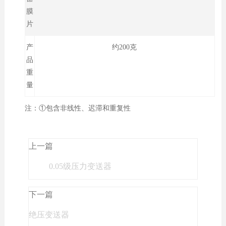
膜
片
产
约200克
品
重
量
注：①包含非线性、迟滞和重复性
上一篇
0.05级压力变送器
下一篇
绝压变送器