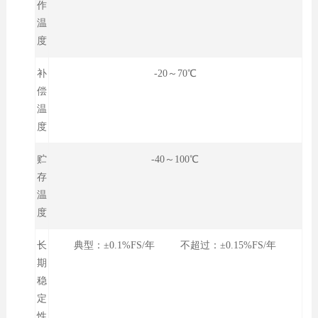
作
温
度
补
-20～70℃
偿
温
度
贮
-40～100℃
存
温
度
长
典型：±0.1%FS/年 不超过：±0.15%FS/年
期
稳
定
性