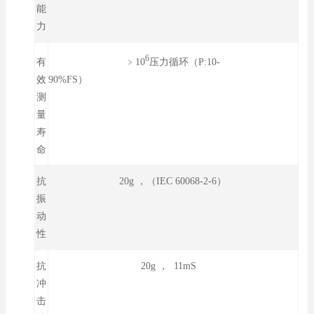
能
力
6
﹥10
压力循环（P:10-
有
90%FS）
效
测
量
寿
命
抗
20g ，（IEC 60068-2-6）
振
动
性
抗
20g ， 11mS
冲
击