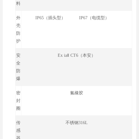
料
外
IP65（插头型） IP67（电缆型）
壳
防
护
安
Ex iaⅡ CT6（本安）
全
防
爆
密
氟橡胶
封
圈
传
不锈钢316L
感
器