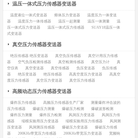
温压一体式压力传感器变送器
温度液位一体式变送器
熔体压力变送器
温度压力一体变送
器
温度压力一体传感器
温压一起测量
温压一体测量
温
压一体式压力变送器
温压一体式压力传感器
SUAY18温压一体
式变送器
真空压力传感器变送器
绝压传感器 绝压变送器
真空负压传感器
真空计用压力传感
器
空气负压检测传感器
真空检测传感器
真空压力计
真
空仪表
真空变送器
真空传感器
负压变送器
负压传感
器
绝压变送器
绝压传感器
高真空度压力变送器
高真空
度压力传感器
真空压力变送器
真空压力传感器
高频动态压力传感器变送器
爆炸压力传感器
高频压力传感器生产厂家
测量爆炸冲击波的
压力传感器
爆破压力测量
爆破压力检测
爆破波形检测
爆炸压力测量
爆炸压力检测
风洞压力变送器
风洞压力传
感器
缩模实验用压力变送器
缩模实验用压力传感器
风洞测
压变送器
风洞测压传感器
爆破压力变送器
爆破压力传感
器
200KHz带宽压力传感器
200KHz带宽压力变送器
宽频响