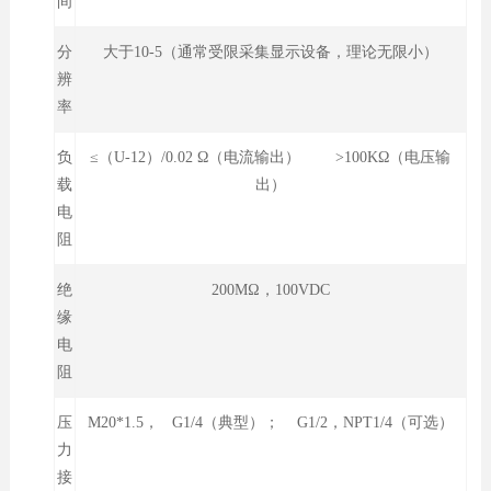
间
分
大于10-5（通常受限采集显示设备，理论无限小）
辨
率
负
≤（U-12）/0.02 Ω（电流输出） >100KΩ（电压输
载
出）
电
阻
绝
200MΩ，100VDC
缘
电
阻
压
M20*1.5， G1/4（典型）； G1/2，NPT1/4（可选）
力
接