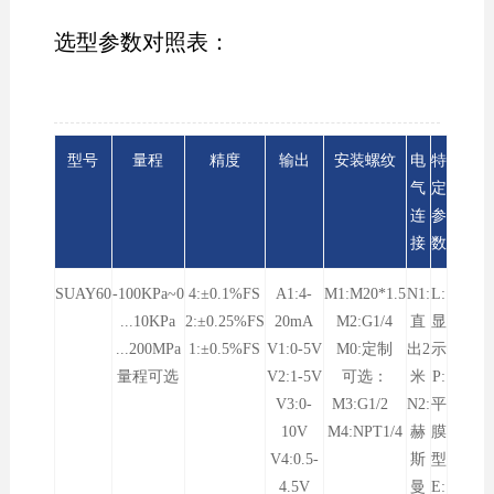
选型参数对照表：
型号
量程
精度
输出
安装螺纹
电
特
气
定
连
参
接
数
SUAY60
-100KPa~0
4:±0.1%FS
A1:4-
M1:M20*1.5
N1:
L:
...10KPa
2:±0.25%FS
20mA
M2:G1/4
直
显
...200MPa
1:±0.5%FS
V1:0-5V
M0:定制
出2
示
量程可选
V2:1-5V
可选：
米
P:
V3:0-
M3:G1/2
N2:
平
10V
M4:NPT1/4
赫
膜
V4:0.5-
斯
型
4.5V
曼
E: