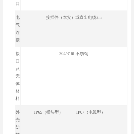
口
电
接插件（本安）或直出电缆2m
气
连
接
接
304/316L不锈钢
口
及
壳
体
材
料
外
IP65（插头型） IP67（电缆型）
壳
防