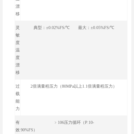
漂
移
灵
典型：±0.02%FS/℃ 最大：±0.05%FS/℃
敏
度
温
度
漂
移
过
2倍满量程压力（80MPa以上1.1倍满量程压力）
载
能
力
有
﹥106压力循环（P:10-
效
90%FS）