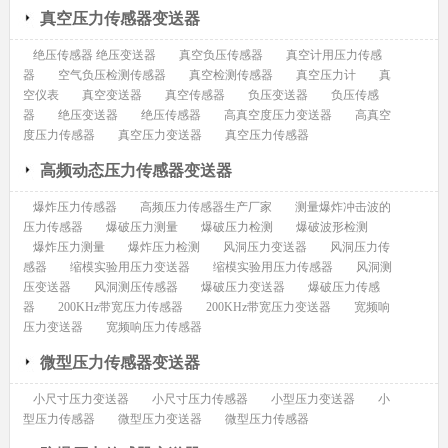
真空压力传感器变送器
绝压传感器 绝压变送器
真空负压传感器
真空计用压力传感
器
空气负压检测传感器
真空检测传感器
真空压力计
真
空仪表
真空变送器
真空传感器
负压变送器
负压传感
器
绝压变送器
绝压传感器
高真空度压力变送器
高真空
度压力传感器
真空压力变送器
真空压力传感器
高频动态压力传感器变送器
爆炸压力传感器
高频压力传感器生产厂家
测量爆炸冲击波的
压力传感器
爆破压力测量
爆破压力检测
爆破波形检测
爆炸压力测量
爆炸压力检测
风洞压力变送器
风洞压力传
感器
缩模实验用压力变送器
缩模实验用压力传感器
风洞测
压变送器
风洞测压传感器
爆破压力变送器
爆破压力传感
器
200KHz带宽压力传感器
200KHz带宽压力变送器
宽频响
压力变送器
宽频响压力传感器
微型压力传感器变送器
小尺寸压力变送器
小尺寸压力传感器
小型压力变送器
小
型压力传感器
微型压力变送器
微型压力传感器