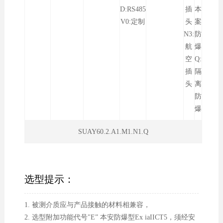
D:RS485
插
本
V0:定制
头
案
N3:
防
航
爆
空
Q:
插
隔
头
离
防
爆
SUAY60.2.A1.M1.N1.Q
选型提示：
1. 被测介质应与产品接触的材料相兼容，
2. 选型附加功能代号"E” 本安防爆型Ex iaIICT5，须经安