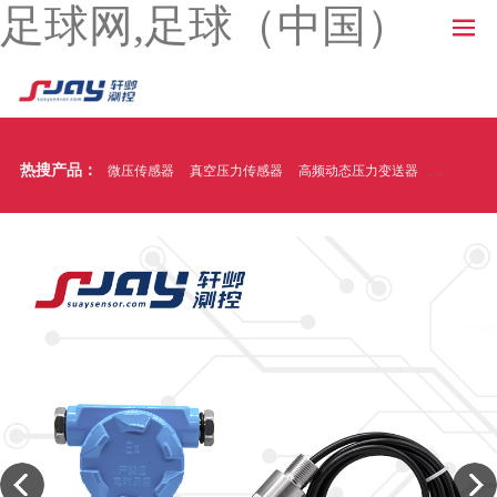
足球网,足球（中国）
热搜产品：
微压传感器
真空压力传感器
高频动态压力变送器
温压一体