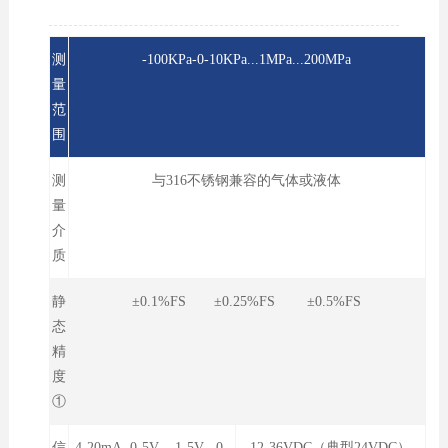
测
-100KPa-0-10KPa...1MPa...200MPa
量
范
围
测
与316不锈钢兼容的气体或液体
量
介
质
静
±0.1%FS ±0.25%FS ±0.5%FS
态
精
度
①
信
4-20mA 0-5V 1-5V 0-
12-36VDC（典型24VDC）