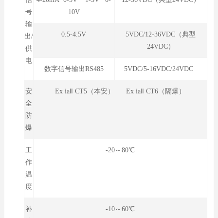
号
10V
输
0.5-4.5V
5VDC/12-36VDC（典型
出/
24VDC）
供
电
数字信号输出RS485
5VDC/5-16VDC/24VDC
安
Ex iaⅡ CT5（本安） Ex iaⅡ CT6（隔爆）
全
防
爆
工
-20～80℃
作
温
度
补
-10～60℃