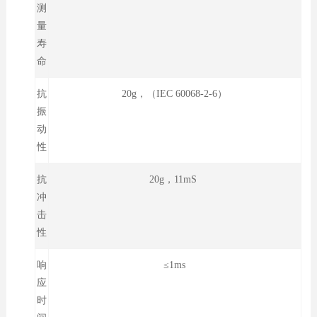
测
量
寿
命
抗
20g，（IEC 60068-2-6）
振
动
性
抗
20g，11mS
冲
击
性
响
≤1ms
应
时