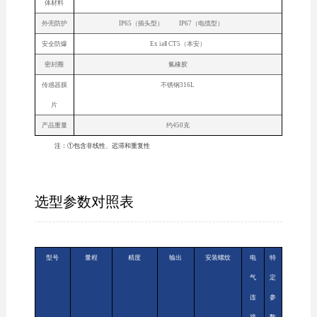
体材料
外壳防护
IP65（插头型） IP67（电缆型）
安全防爆
Ex iaⅡ CT5（本安）
密封圈
氟橡胶
传感器膜
不锈钢316L
片
产品重量
约450克
注：①包含非线性、迟滞和重复性
选型参数对照表
型号
量程
精度
输出
安装螺纹
电
特
气
定
连
参