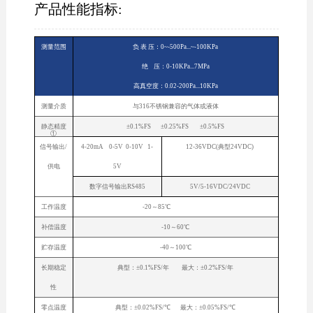
产品性能指标:
测量范围
负 表 压：0~-500Pa...~-100KPa
绝 压：0-10KPa...7MPa
高真空度：0.02-200Pa...10KPa
测量介质
与316不锈钢兼容的气体或液体
静态精度
±0.1%FS ±0.25%FS ±0.5%FS
①
信号输出/
4-20mA 0-5V 0-10V 1-
12-36VDC(典型24VDC)
供电
5V
数字信号输出RS485
5V/5-16VDC/24VDC
工作温度
-20～85℃
补偿温度
-10～60℃
贮存温度
-40～100℃
长期稳定
典型：±0.1%FS/年 最大：±0.2%FS/年
性
零点温度
典型：±0.02%FS/℃ 最大：±0.05%FS/℃