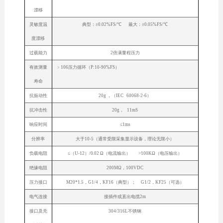
漂移
灵敏度温
典型：±0.02%FS/℃ 最大：±0.05%FS/℃
度漂移
过载能力
2倍满量程压力
有效测量
﹥106压力循环（P:10-90%FS）
寿命
抗振动性
20g ，（IEC 60068-2-6）
抗冲击性
20g， 11mS
响应时间
≤1ms
分辨率
大于10-5（通常受限采集显示设备，理论无限小）
负载电阻
≤（U-12）/0.02 Ω（电流输出） >100KΩ（电压输出）
绝缘电阻
200MΩ，100VDC
压力接口
M20*1.5，G1/4，KF16（典型）； G1/2，KF25（可选）
电气连接
接插件或直出电缆2m
接口及壳
304/316L不锈钢