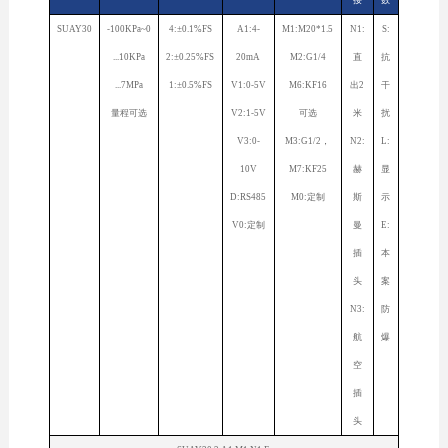
接
数
SUAY30
-100KPa~0
4:±0.1%FS
A1:4-
M1:M20*1.5
N1:
S:
...10KPa
2:±0.25%FS
20mA
M2:G1/4
直
抗
...7MPa
1:±0.5%FS
V1:0-5V
M6:KF16
出2
干
量程可选
V2:1-5V
可选
米
扰
V3:0-
M3:G1/2，
N2:
L:
10V
M7:KF25
赫
显
D:RS485
M0:定制
斯
示
V0:定制
曼
E:
插
本
头
案
N3:
防
航
爆
空
插
头