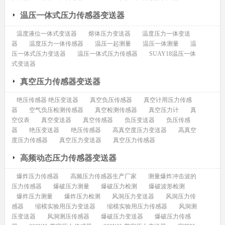
温压一体式压力传感器变送器
温度液位一体式变送器
熔体压力变送器
温度压力一体变送
器
温度压力一体传感器
温压一起测量
温压一体测量
温
压一体式压力变送器
温压一体式压力传感器
SUAY18温压一体
式变送器
真空压力传感器变送器
绝压传感器 绝压变送器
真空负压传感器
真空计用压力传感
器
空气负压检测传感器
真空检测传感器
真空压力计
真
空仪表
真空变送器
真空传感器
负压变送器
负压传感
器
绝压变送器
绝压传感器
高真空度压力变送器
高真空
度压力传感器
真空压力变送器
真空压力传感器
高频动态压力传感器变送器
爆炸压力传感器
高频压力传感器生产厂家
测量爆炸冲击波的
压力传感器
爆破压力测量
爆破压力检测
爆破波形检测
爆炸压力测量
爆炸压力检测
风洞压力变送器
风洞压力传
感器
缩模实验用压力变送器
缩模实验用压力传感器
风洞测
压变送器
风洞测压传感器
爆破压力变送器
爆破压力传感