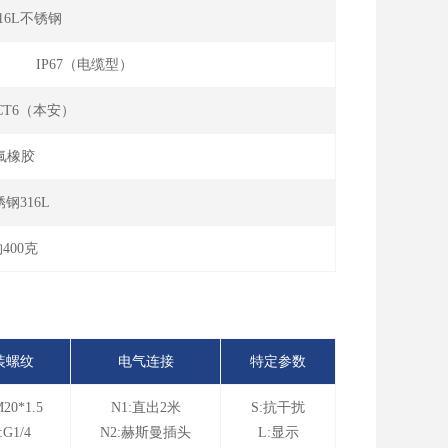
/316L不锈钢
） IP67（电缆型）
Ⅱ CT6（本安）
氟橡胶
钢316L
400克
装螺纹
电气连接
特定参数
20*1.5
N1:直出2米
S:抗干扰
:G1/4
N2:赫斯曼插头
L:显示