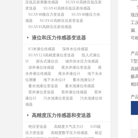
压低压差测量传感器
SUAY41高静压低压差
S
变送器
SUAY41高静压低压差传感器
SUAY40微压力变送器
SUAY40微压力传
现
感器
SUAY41高静压压差变送器
工
SUAY41高静压压差传感器
漏
液位和压力传感器变送器
可
0.5米液位传感器
深井水位传感器
产
SUAY12.6高精度液位变送器
投入式液位
T
计
探头式液位仪
城市供水压力传感器
深井液位传感器
尾水井液位变送器
尾
高
水井液位传感器
尾水井液位计
地下水水
极
位测量
地下水水位计
蓄水池液位计
相
蓄水池液位变送器
蓄水池液位传感器
窖井液位变送器
窖井液位传感器
窖井
产
液位计
污水池液位变送器
污水池液位传
感器
高精度压力传感器和变送器
绝压变送器
高精度大气压力计
0.05级
压力变送器
高精度数字压力传感器
检定