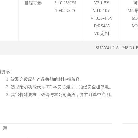
量程可选
2:±0.25%FS
V2:1-5V
可
1:±0.5%FS
V3:0-10V
M8:
V4:0.5-4.5V
M3
D:RS485
M
V0:定制
SUAY41.2.A1.M8.N1.
型提示：
. 被测介质应与产品接触的材料相兼容，
. 选型附加功能代号"E” 本安防爆型，须经安全栅供电。
. 其它特殊要求，敬请与本公司商洽，并在订单中注明。
一篇