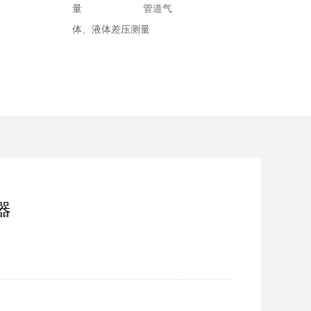
保
量 管道气
体、液体差压测量
器