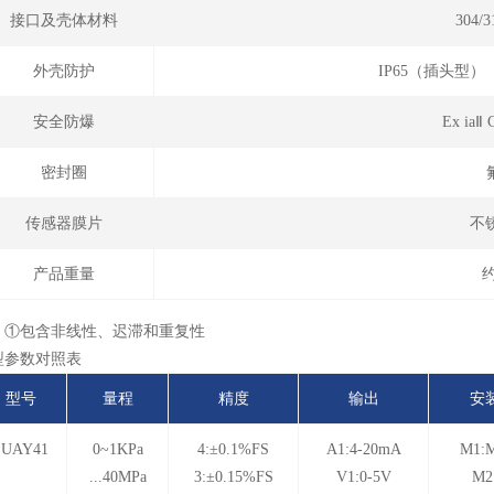
接口及壳体材料
304
外壳防护
IP65（插头型
安全防爆
Ex ia
密封圈
传感器膜片
不锈
产品重量
约
：①包含非线性、迟滞和重复性
型参数对照表
型号
量程
精度
输出
安
SUAY41
0~1KPa
4:±0.1%FS
A1:4-20mA
M1:M
...40MPa
3:±0.15%FS
V1:0-5V
M2