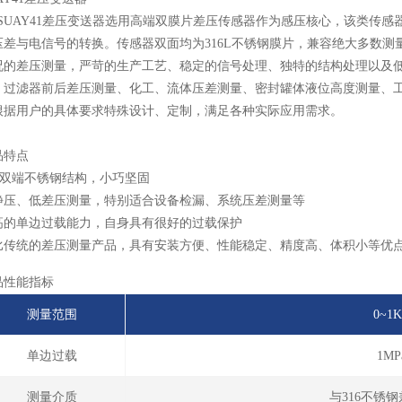
UAY41差压变送器选用高端双膜片差压传感器作为感压核心，该类传感
压差与电信号的转换。传感器双面均为316L不锈钢膜片，兼容绝大多数
况的差压测量，严苛的生产工艺、稳定的信号处理、独特的结构处理以及
、过滤器前后差压测量、化工、流体压差测量、密封罐体液位高度测量、
根据用户的具体要求特殊设计、定制，满足各种实际应用需求。
品特点
型双端不锈钢结构，小巧坚固
静压、低差压测量，特别适合设备检漏、系统压差测量等
高的单边过载能力，自身具有很好的过载保护
比传统的差压测量产品，具有安装方便、性能稳定、精度高、体积小等优
品性能指标
测量范围
0~1K
单边过载
1MPa
测量介质
与316不锈