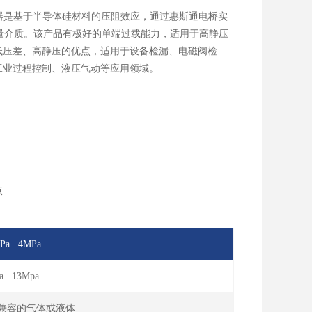
器是基于半导体硅材料的压阻效应，通过惠斯通电桥实
测量介质。该产品有极好的单端过载能力，适用于高静压
低压差、高静压的优点，适用于设备检漏、电磁阀检
工业过程控制、液压气动等应用领域。
点
Pa...4MPa
...13Mpa
钢兼容的气体或液体