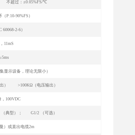
℃ 不超过：±0.05%FS/℃
（P:10-90%FS）
C 60068-2-6）
g，11mS
≥5ms
限采集显示设备，理论无限小）
电流输出） >100KΩ（电压输出）
Ω，100VDC
气嘴 （典型）； G1/2 （可选）
曼）或直出电缆2m