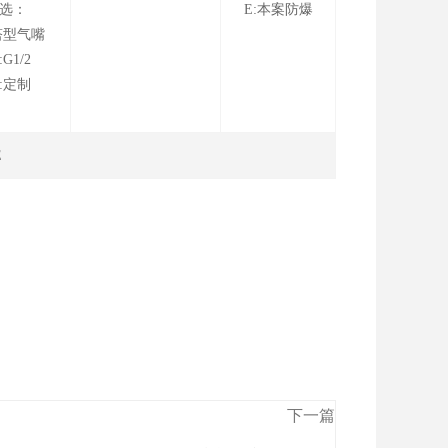
选：
E:本案防爆
塔型气嘴
:G1/2
0:定制
E
下一篇