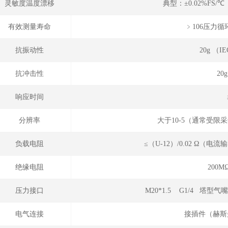
灵敏度温度漂移
典型：±0.02%FS/
有效测量寿命
﹥106压力循环
抗振动性
20g （IE
抗冲击性
20
响应时间
分辨率
大于10-5（通常受
负载电阻
≤（U-12）/0.02 Ω（
绝缘电阻
200M
压力接口
M20*1.5 G1/4 塔型
电气连接
接插件（赫斯