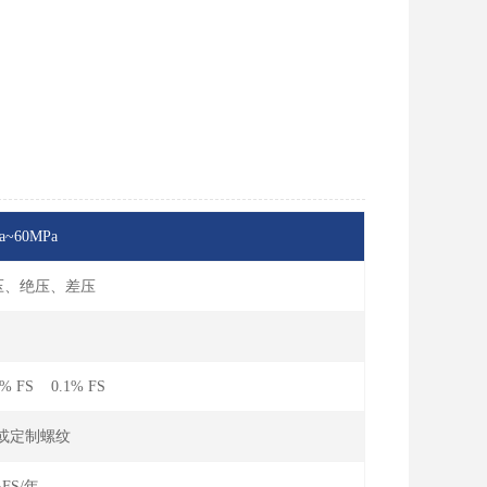
Pa~60MPa
压、绝压、差压
; ≥25MPa 120%
% FS 0.1% FS
.5或定制螺纹
%FS/年