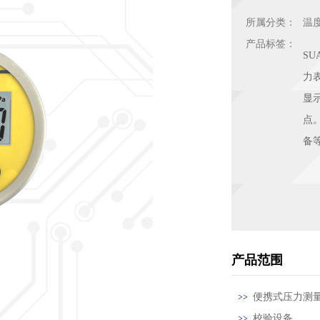
所属分类：
温
产品标签：
S
力
显
点
备
产品范围
便携式压力测
校验设备