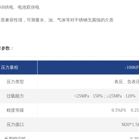
USB供电、电池双供电
 介质兼容性强，可测量水、油、气体等对不锈钢无腐蚀的介质
术参数：
压力量程
-100K
压力类型
表压、负表
过载能力
<25MPa 150% 
精度等级
0.5%FS 0.25
压力接口
M20*1
长期稳定性
0.2