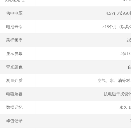
供电电压
4.5V( 3节A
电池寿命
≥18个月（以
采样频率
2
显示屏幕
4位L
背光颜色
测量介质
空气、水、油等对
电磁兼容
抗电磁干扰设计，
数据记忆
永久 E
峰值记录