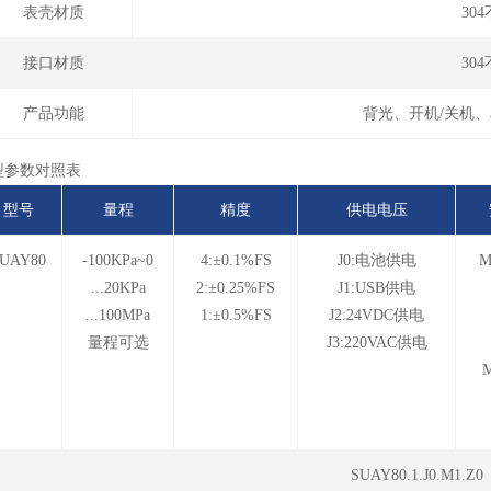
表壳材质
30
接口材质
30
产品功能
背光、开机/关机
型参数对照表
型号
量程
精度
供电电压
UAY80
-100KPa~0
4:±0.1%FS
J0:电池供电
M
...20KPa
2:±0.25%FS
J1:USB供电
...100MPa
1:±0.5%FS
J2:24VDC供电
量程可选
J3:220VAC供电
M
SUAY80.1.J0.M1.Z0