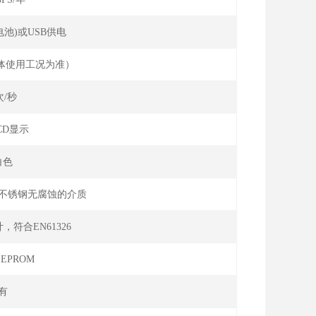
A电池)或USB供电
具体使用工况为准）
次/秒
CD显示
白色
不锈钢无腐蚀的介质
符合EN61326
EPROM
有