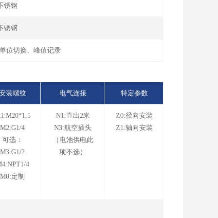
4不锈钢
4不锈钢
、单位切换、峰值记录
安装螺纹
电气连接
特定参数
1:M20*1.5
N1:直出2米
Z0:径向安装
M2:G1/4
N3:航空插头
Z1:轴向安装
可选：
（电池供电此
M3:G1/2
项不选）
4:NPT1/4
M0:定制