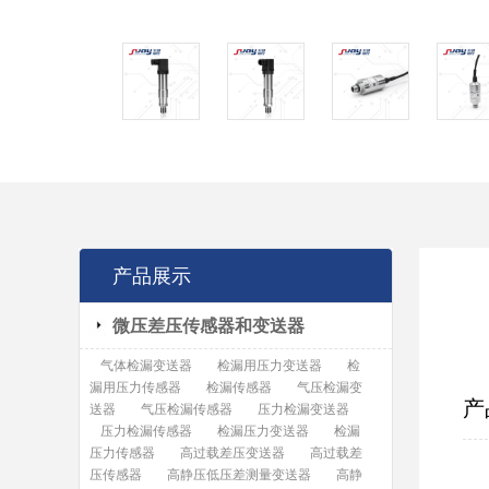
产品展示
微压差压传感器和变送器
气体检漏变送器
检漏用压力变送器
检
漏用压力传感器
检漏传感器
气压检漏变
产
送器
气压检漏传感器
压力检漏变送器
压力检漏传感器
检漏压力变送器
检漏
压力传感器
高过载差压变送器
高过载差
S
压传感器
高静压低压差测量变送器
高静