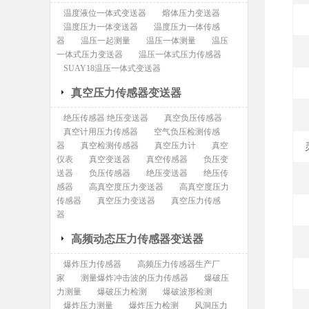
温度液位一体式变送器
熔体压力变送器
温度压力一体变送器
温度压力一体传感
器
温压一起测量
温压一体测量
温压
一体式压力变送器
温压一体式压力传感器
SUAY18温压一体式变送器
真空压力传感器变送器
绝压传感器 绝压变送器
真空负压传感器
真空计用压力传感器
空气负压检测传感
器
真空检测传感器
真空压力计
真空
仪表
真空变送器
真空传感器
负压变
送器
负压传感器
绝压变送器
绝压传
感器
高真空度压力变送器
高真空度压力
传感器
真空压力变送器
真空压力传感
器
高频动态压力传感器变送器
爆炸压力传感器
高频压力传感器生产厂
家
测量爆炸冲击波的压力传感器
爆破压
力测量
爆破压力检测
爆破波形检测
爆炸压力测量
爆炸压力检测
风洞压力