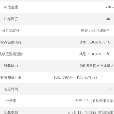
补偿温度
-10
贮存温度
-40～
长期稳定性
典型：±0.1%FS/年
零点温度漂移
典型：±0.02%FS/℃
灵敏度温度漂移
典型：±0.02%FS/℃
过载能力
2倍满量程压力或最大1
有效测量寿命
﹥106压力循环（P
响应时间
≤1
分辨率
大于10-5（通常受限采
负载电阻
≤（U-12）/0.02 Ω（电