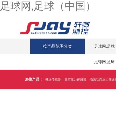
足球网,足球（中国）
按产品范围分类
足球网,足球
足球网,足球
热搜产品：
微压传感器
真空压力传感器
高频动态压力变送