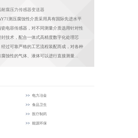
温耐腐压力传感器变送器
UAY71测压腐蚀性介质采用具有国际先进水平
陶瓷电容传感器，对不同测量介质选用针对性
密封技术，配合一体式高精度数字化处理芯
，经过可靠严格的工艺流程装配而成，对各种
有腐蚀性的气体、液体可以进行直接测量...
电力冶金
食品卫生
医疗制药
能源环保