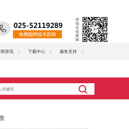
新闻资讯
下载中心
服务支持
质