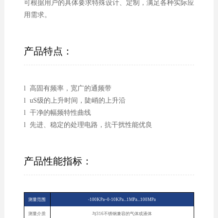
可根据用户的具体要求特殊设计、定制，满足各种实际应
用需求。
产品特点：
l 高固有频率，宽广的通频带
l uS级的上升时间，陡峭的上升沿
l 干净的幅频特性曲线
l 先进、稳定的处理电路，抗干扰性能优良
产品性能指标：
测量范围
-100KPa~0-10KPa...1MPa...100MPa
测量介质
与316不锈钢兼容的气体或液体