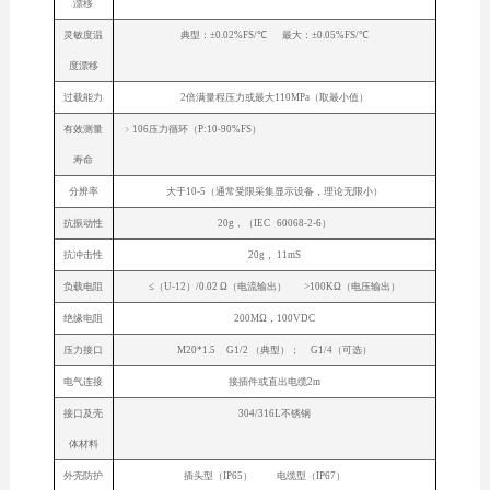
漂移
灵敏度温
典型：±0.02%FS/℃ 最大：±0.05%FS/℃
度漂移
过载能力
2倍满量程压力或最大110MPa（取最小值）
有效测量
﹥106压力循环（P:10-90%FS）
寿命
分辨率
大于10-5（通常受限采集显示设备，理论无限小）
抗振动性
20g，（IEC 60068-2-6）
抗冲击性
20g， 11mS
负载电阻
≤（U-12）/0.02 Ω（电流输出） >100KΩ（电压输出）
绝缘电阻
200MΩ，100VDC
压力接口
M20*1.5 G1/2 （典型）； G1/4（可选）
电气连接
接插件或直出电缆2m
接口及壳
304/316L不锈钢
体材料
外壳防护
插头型（IP65） 电缆型（IP67）