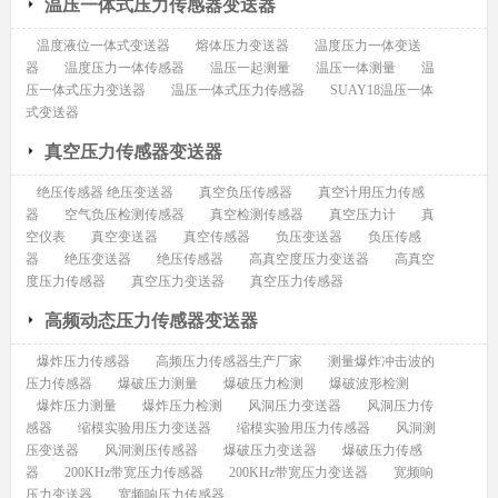
温压一体式压力传感器变送器
温度液位一体式变送器
熔体压力变送器
温度压力一体变送
器
温度压力一体传感器
温压一起测量
温压一体测量
温
压一体式压力变送器
温压一体式压力传感器
SUAY18温压一体
式变送器
真空压力传感器变送器
绝压传感器 绝压变送器
真空负压传感器
真空计用压力传感
器
空气负压检测传感器
真空检测传感器
真空压力计
真
空仪表
真空变送器
真空传感器
负压变送器
负压传感
器
绝压变送器
绝压传感器
高真空度压力变送器
高真空
度压力传感器
真空压力变送器
真空压力传感器
高频动态压力传感器变送器
爆炸压力传感器
高频压力传感器生产厂家
测量爆炸冲击波的
压力传感器
爆破压力测量
爆破压力检测
爆破波形检测
爆炸压力测量
爆炸压力检测
风洞压力变送器
风洞压力传
感器
缩模实验用压力变送器
缩模实验用压力传感器
风洞测
压变送器
风洞测压传感器
爆破压力变送器
爆破压力传感
器
200KHz带宽压力传感器
200KHz带宽压力变送器
宽频响
压力变送器
宽频响压力传感器