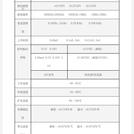
静态精度
±0.1%FS ±0.25%FS ±0.5%FS
①
固有频率
180KHz-500KHz 500KHz-1MHz 1MHz-2MHz
变送器带
0-1KHz...3 KHz 0-20 KHz 0-200 KHz
宽
上升时间
0-60uS 0-1uS...3uS 0-0.2uS...1uS
信号输出/
0-5V 0-10V
±15VDC（典型）
供电
4-20mA 0-5V 0-10V 1-
12-36VDC（典型24VDC）
5V
mV信号
恒压源/恒流源
工作温度
-40～85℃
补偿温度
-10～60℃
贮存温度
-40～100℃
长期稳定
典型：±0.1%FS/年 最大：±0.2%FS/年
性
零点温度
典型：±0.02%FS/℃ 最大：±0.05%FS/℃