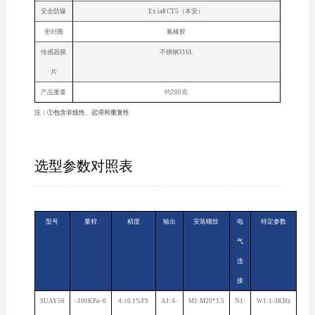
安全防爆
Ex iaⅡ CT5（本安）
密封圈
氟橡胶
传感器膜
不锈钢316L
片
产品重量
约200克
注：①包含非线性、迟滞和重复性
选型参数对照表
型号
量程
精度
输出
安装螺纹
电
特定参数
气
连
接
SUAY50
-100KPa~0
4:±0.1%FS
A1:4-
M1:M20*1.5
N1:
W1:1-3KHz