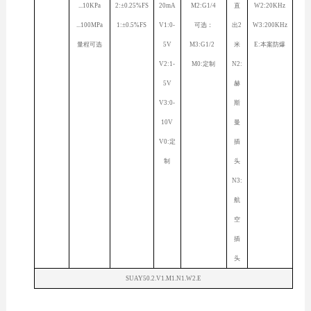
...10KPa
2:±0.25%FS
20mA
M2:G1/4
直
W2:20KHz
...100MPa
1:±0.5%FS
V1:0-
可选：
出2
W3:200KHz
量程可选
5V
M3:G1/2
米
E:本案防爆
V2:1-
M0:定制
N2:
5V
赫
V3:0-
斯
10V
曼
V0:定
插
制
头
N3:
航
空
插
头
SUAY50.2.V1.M1.N1.W2.E