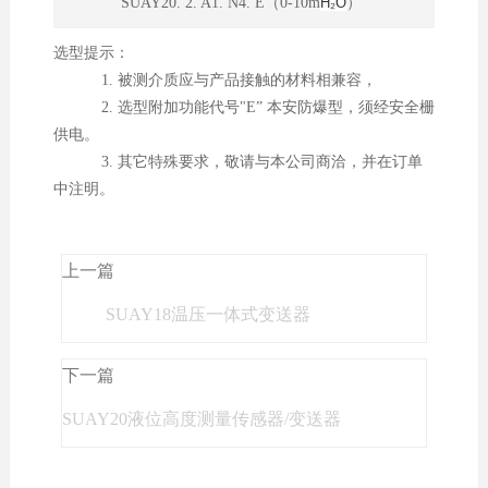
SUAY20. 2. A1. N4. E（0-10m
H₂O
）
选型提示：
1. 被测介质应与产品接触的材料相兼容，
2. 选型附加功能代号"E” 本安防爆型，须经安全栅
供电。
3. 其它特殊要求，敬请与本公司商洽，并在订单
中注明。
上一篇
SUAY18温压一体式变送器
下一篇
SUAY20液位高度测量传感器/变送器