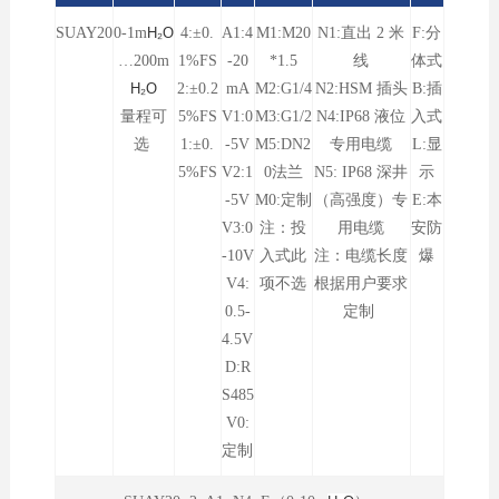
SUAY20
0-1
m
H₂O
4:±0.
A1:4
M1:M20
N1:直出 2 米
F:分
…200m
1%FS
-20
*1.5
线
体式
H₂O
2:±0.2
mA
M2:G1/4
N2:HSM 插头
B:插
量程可
5%FS
V1:0
M3:G1/2
N4:IP68 液位
入式
选
1:±0.
-5V
M5:DN2
专用电缆
L:显
5%FS
V2:1
0法兰
N5: IP68 深井
示
-5V
M0:定制
（高强度）专
E:本
V3:0
注：投
用电缆
安防
-10V
入式此
注：电缆长度
爆
V4:
项不选
根据用户要求
0.5-
定制
4.5V
D:R
S485
V0:
定制