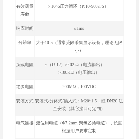
有效测量
﹥10^6压力循环（P:10-90%FS）
寿命
响应时间
≤1ms
分辨率
大于10-5（通常受限采集显示设备，理论无限
小）
负载电阻
≤（U-12）/0.02 Ω（电流输出）
>100KΩ（电压输出）
绝缘电阻
200MΩ，100VDC
安装方式
安装式/分体式/插入式：M20*1.5，或 DN20 法
兰安装（其它接口可定制）
电气连接
液位用电缆（Φ7.2mm 聚氯乙烯电缆），长度
根据用户要求定制