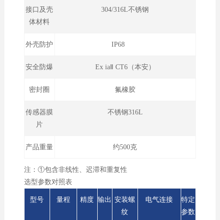
接口及壳
304/316L不锈钢
体材料
外壳防护
IP68
安全防爆
Ex iaⅡ CT6（本安）
密封圈
氟橡胶
传感器膜
不锈钢316L
片
产品重量
约500克
注：①包含非线性、迟滞和重复性
选型参数对照表
型号
量程
精度
输出
安装螺
电气连接
特定
纹
参数