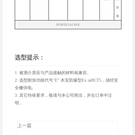
防
爆
SUAY20.2.A1.N4.E
选型提示：
1. 被测介质应与产品接触的材料相兼容。
2. 选型附加功能代号"E” 本安防爆型Ex iaIICT5，须经安
全栅供电。
3. 其它特殊要求，敬请与本公司商洽，并在订单中注
明。
上一篇