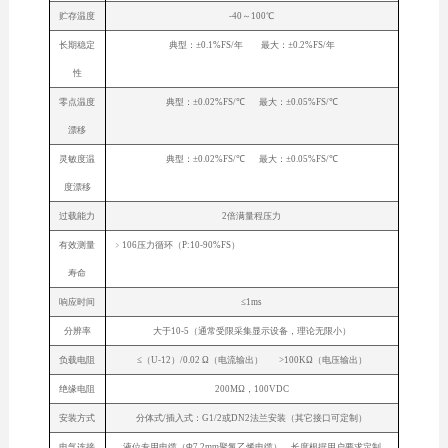
贮存温度
-40～100℃
长期稳定
典型：±0.1%FS/年 最大：±0.2%FS/年
性
零点温度
典型：±0.02%FS/℃ 最大：±0.05%FS/℃
漂移
灵敏度温
典型：±0.02%FS/℃ 最大：±0.05%FS/℃
度漂移
过载能力
2倍满量程压力
有效测量
﹥106压力循环（P:10-90%FS）
寿命
响应时间
≤1ms
分辨率
大于10-5（通常受限采集显示设备，理论无限小）
负载电阻
≤（U-12）/0.02 Ω（电流输出） >100KΩ（电压输出）
绝缘电阻
200MΩ，100VDC
安装方式
分体式/插入式：G1/2或DN2法兰安装（其它接口可定制）
电气连接
液位专用电缆（Φ7.2mm聚氯乙烯电缆），长度根据用户要求定制