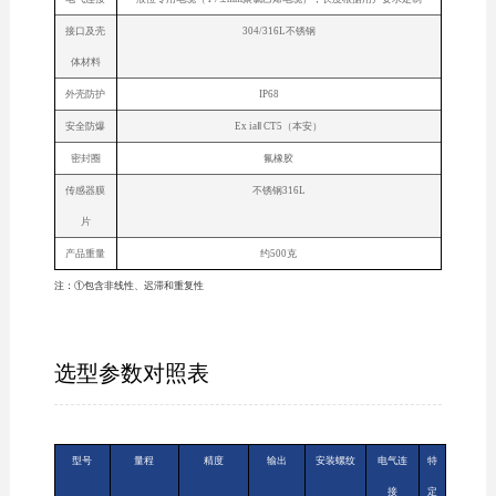
接口及壳
304/316L不锈钢
体材料
外壳防护
IP68
安全防爆
Ex iaⅡ CT5（本安）
密封圈
氟橡胶
传感器膜
不锈钢316L
片
产品重量
约500克
注：①包含非线性、迟滞和重复性
选型参数对照表
型号
量程
精度
输出
安装螺纹
电气连
特
接
定