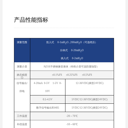
产品性能指标
测量范围
投入式 0-1mH
O...200mH
O（可选绝压）
2
2
分体式 0-20mH
O
2
插入式 0-2mH
O
2
测量介质
与316不锈钢兼容液体（特殊介质可选防腐蚀型）
静态精度
±0.1%FS ±0.25%FS ±0.5%FS
①
信号输出/
4-20mA 0-5V 1-5V 0-
12-36VDC(典型24VDC)
供电
10V
0.5-4.5V
5VDC/12-36VDC(典型24VDC)
数字信号输出RS485
5VDC/12-36VDC(典型24VDC)
工作温度
-20～70℃
补偿温度
-10～60℃