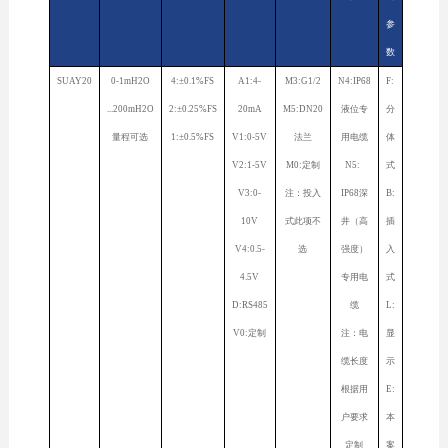
参
数
SUAY20
0-1mH2O
4:±0.1%FS
A1:4-
M3:G1/2
N4:IP68
F:
...200mH2O
2:±0.25%FS
20mA
M5:DN20
液位专
分
量程可选
1:±0.5%FS
V1:0-5V
法兰
用电缆
体
V2:1-5V
M0:定制
N5:
式
V3:0-
注：投入
IP68深
B:
10V
式此项不
井（高
插
V4:0.5-
选
强度）
入
4.5V
专用电
式
D:RS485
缆
L:
V0:定制
注：电
显
缆长度
示
根据用
E:
户要求
本
定制
案