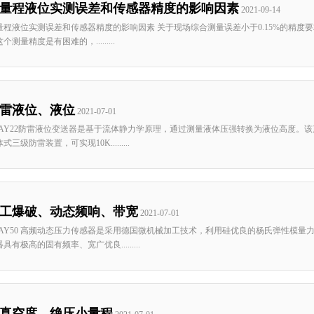
量程液位实测误差和传感器精度的影响因素
2021-09-14
量程液位实测误差和传感器精度的影响因素 关于现场综合测量误差小于0.15%的精度要
个测量精度是有困难的，.........
雷液位、液位
2021-07-01
UAY22防雷液位变送器是基于流体静力学原理，通过测量液体压强转换为液位高度。
式三级防雷装置，可实现10K.........
工爆破、动态频响、带宽
2021-07-01
UAY50 高频动态压力传感器是采用德国微机械加工技术，利用硅优良的杨氏弹性模
具有极高的固有频率、宽广优良.........
真空度、绝压小量程