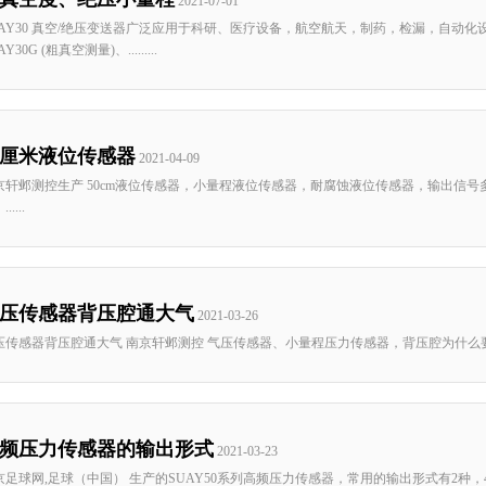
2021-07-01
UAY30 真空/绝压变送器广泛应用于科研、医疗设备，航空航天，制药，检漏，自动
AY30G (粗真空测量)、.........
0厘米液位传感器
2021-04-09
京轩邺测控生产 50cm液位传感器，小量程液位传感器，耐腐蚀液位传感器，输出信号多样4-20
.....
压传感器背压腔通大气
2021-03-26
压传感器背压腔通大气 南京轩邺测控 气压传感器、小量程压力传感器，背压腔为什么要通大
频压力传感器的输出形式
2021-03-23
京足球网,足球（中国） 生产的SUAY50系列高频压力传感器，常用的输出形式有2种，4-20