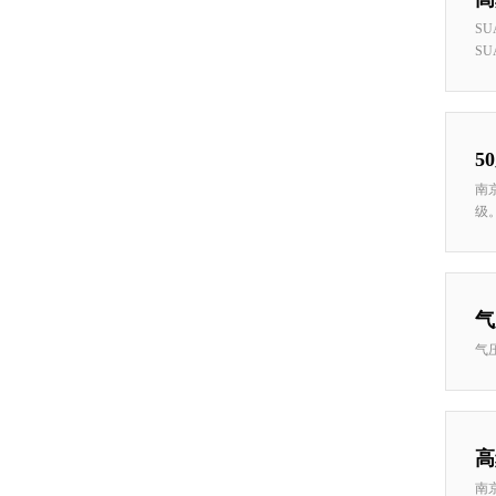
S
SU
5
南
级。.
气
气
高
南