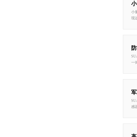
小
小
现这
防
S
一体
军
S
感器
高