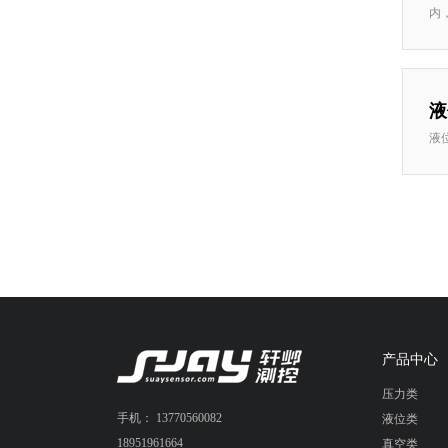
内，可
液
液位
产品中心
压力类
手机： 13770560082
液位类
18951961664
真空类