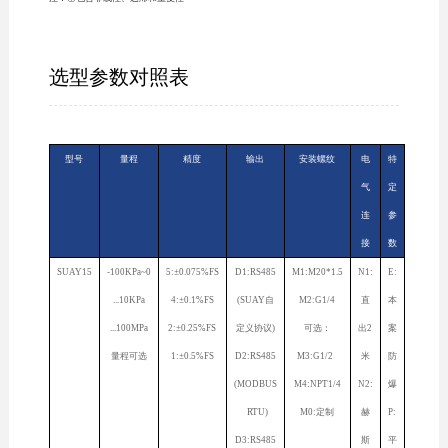
选型参数对照表
型号
量程
精度
输出
安装螺纹
电
特
气
定
连
参
接
数
SUAY15
-100KPa~0
5:±0.075%FS
D1:RS485
M1:M20*1.5
N1:
E:
...10KPa
4:±0.1%FS
(SUAY自
M2:G1/4
直
本
...100MPa
2:±0.25%FS
定义协议)
可选：
出2
案
量程可选
1:±0.5%FS
D2:RS485
M3:G1/2
米
防
(MODBUS
M4:NPT1/4
N2:
爆
RTU)
M0:定制
赫
P:
D3:RS485
斯
平