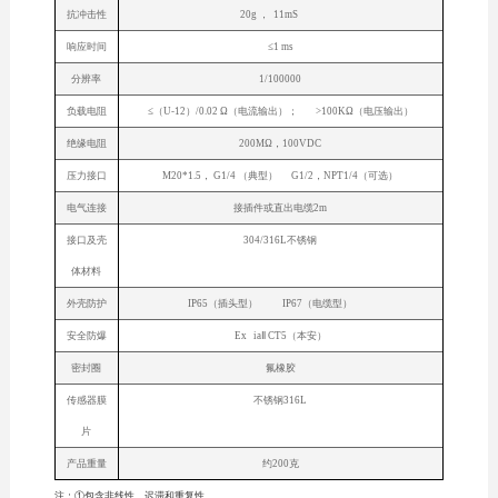
抗冲击性
20g ， 11mS
响应时间
≤1 ms
分辨率
1/100000
负载电阻
≤（U-12）/0.02 Ω（电流输出）； >100KΩ（电压输出）
绝缘电阻
200MΩ，100VDC
压力接口
M20*1.5， G1/4 （典型） G1/2，NPT1/4（可选）
电气连接
接插件或直出电缆2m
接口及壳
304/316L不锈钢
体材料
外壳防护
IP65（插头型） IP67（电缆型）
安全防爆
Ex iaⅡ CT5（本安）
密封圈
氟橡胶
传感器膜
不锈钢316L
片
产品重量
约200克
注：①包含非线性、迟滞和重复性