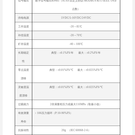
信号输出
数字信号输出RS485（SUAY自定义协议/MODBUS RTU/IEEE754浮
点数）
供电电源
5VDC/5-16VDC/24VDC
工作温度
-20～85℃
补偿温度
-20～70℃
贮存温度
-40～100℃
长期稳定
典型：±0.1%FS/年 最大：±0.2%FS/年
性
零点温度
典型：±0.01%FS/℃ 最大：±0.025%FS/℃
漂移
灵敏度温
典型：±0.01%FS/℃ 最大：±0.025%FS/℃
度漂移
过载能力
2倍满量程压力或最大110MPa（取最小值）
有效测量
﹥106压力循环（P:10-90%FS）
寿命
抗振动性
20g （IEC 60068-2-6）