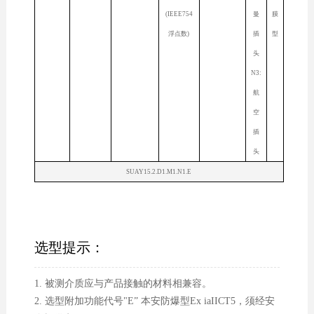
(IEEE754
曼
膜
浮点数)
插
型
头
N3:
航
空
插
头
SUAY15.2.D1.M1.N1.E
选型提示：
1. 被测介质应与产品接触的材料相兼容。
2. 选型附加功能代号"E” 本安防爆型Ex iaIICT5，须经安