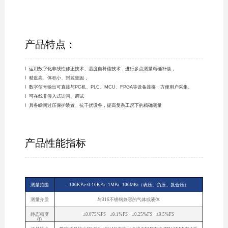
产品特点：
l 运用数字化非线性修正技术、温度自补偿技术，进行多点测量精确补偿，
l 精度高、体积小、封装坚固，
l 数字信号输出可直接与PC机、PLC、MCU、FPGA等设备连接，方便用户采集。
l 可在线非侵入式访问、调试
l 具备瞬间过压保护装置、抗干扰设备，提高复杂工况下的精确测量
产品性能指标
测量范围
-100KPa~0-10KPa...1MPa...100MPa（表压、负压、复合压）
测量介质
与316不锈钢兼容的气体或液体
静态精度
±0.075%FS ±0.1%FS ±0.25%FS ±0.5%FS
①