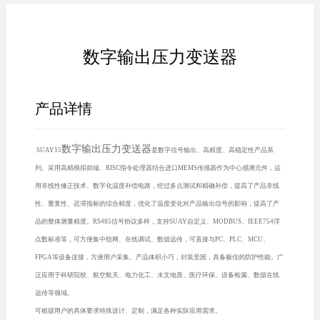
数字输出压力变送器
产品详情
数字输出压力变送器
SUAY15
是数字信号输出、高精度、高稳定性产品系
列。采用高精模拟前端、RISC指令处理器结合进口MEMS传感器作为中心感测元件，运
用非线性修正技术、数字化温度补偿电路，经过多点测试和精确补偿，提高了产品非线
性、重复性、迟滞指标的综合精度，优化了温度变化对产品输出信号的影响，提高了产
品的整体测量精度。RS485信号协议多样，支持SUAY自定义、MODBUS、IEEE754浮
点数标准等，可方便集中组网、在线调试、数据远传，可直接与PC、PLC、MCU、
FPGA等设备连接，方便用户采集。产品体积小巧，封装坚固，具备极佳的防护性能。广
泛应用于科研院校、航空航天、电力化工、水文地质、医疗环保、设备检漏、数据在线
远传等领域。
可根据用户的具体要求特殊设计、定制，满足各种实际应用需求。