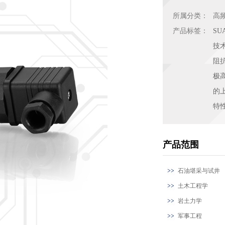
所属分类：
高
产品标签：
S
技
阻
极
的
特
产品范围
石油堪采与试井
土木工程学
岩土力学
军事工程