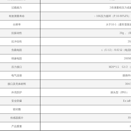
过载能力
2倍满量程压力或最
有效测量寿命
﹥106压力循环（
分辨率
大于10-5（通常受
抗振动性
20g，（IE
抗冲击性
20
负载电阻
≤（U-12）/0.02 Ω
绝缘电阻
200
压力接口
M20*1.5 G1/
电气连接
接插件
接口及壳体材料
304
外壳防护
插头型（IP65
安全防爆
Ex i
密封圈
传感器膜片
不
产品重量