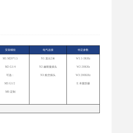
安装螺纹
电气连接
特定参数
M1:M20*1.5
N1:直出2米
W1:1-3KHz
M2:G1/4
N2:赫斯曼插头
W2:20KHz
可选：
N3:航空插头
W3:200KHz
M3:G1/2
E:本案防爆
M0:定制