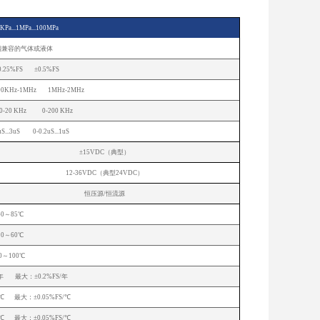
KPa...1MPa...100MPa
锈钢兼容的气体或液体
0.25%FS ±0.5%FS
00KHz-1MHz 1MHz-2MHz
 0-20 KHz 0-200 KHz
..3uS 0-0.2uS...1uS
±15VDC（典型）
12-36VDC（典型24VDC）
恒压源/恒流源
40～85℃
10～60℃
40～100℃
/年 最大：±0.2%FS/年
/℃ 最大：±0.05%FS/℃
/℃ 最大：±0.05%FS/℃