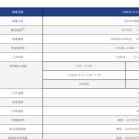
测量范围
-100KPa~0-10
测量介质
与316不
①
静态精度
±0.1%FS ±
固有频率
180KHz-500KHz 5
变送器带宽
0-1KHz...3 KHz
上升时间
0-60uS 0-1uS.
信号输出/供电
0-5V 0-10V
4-20mA 0-5V 0-10V 1-5V
mV信号
工作温度
-
补偿温度
-
贮存温度
-
长期稳定性
典型：±0.1%FS
零点温度漂移
典型：±0.02%FS
灵敏度温度漂移
典型：±0.02%FS