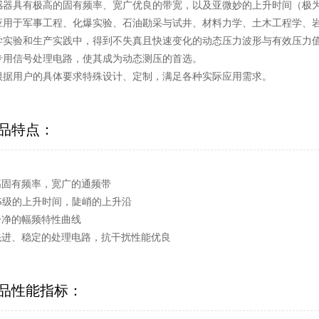
感器具有极高的固有频率、宽广优良的带宽，以及亚微妙的上升时间（极
应用于军事工程、化爆实验、石油勘采与试井、材料力学、土木工程学、
学实验和生产实践中，得到不失真且快速变化的动态压力波形与有效压力值
专用信号处理电路，使其成为动态测压的首选。
根据用户的具体要求特殊设计、定制，满足各种实际应用需求。
品特点：
 高固有频率，宽广的通频带
 uS级的上升时间，陡峭的上升沿
 干净的幅频特性曲线
 先进、稳定的处理电路，抗干扰性能优良
品性能指标：