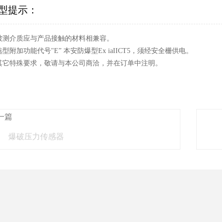
型提示：
. 被测介质应与产品接触的材料相兼容。
 选型附加功能代号"E” 本安防爆型Ex iaIICT5，须经安全栅供电。
. 其它特殊要求，敬请与本公司商洽，并在订单中注明。
一篇
爆破压力传感器