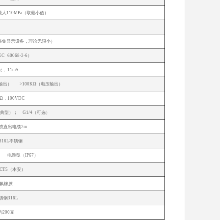
大110MPa（取最小值）
P:10-90%FS）
限采集显示设备，理论无限小）
C 60068-2-6）
g， 11mS
（电流输出） >100KΩ（电压输出）
MΩ，100VDC
2 （典型）； G1/4（可选）
或直出电缆2m
/316L不锈钢
） 电缆型（IP67）
aⅡ CT5（本安）
氟橡胶
锈钢316L
约200克