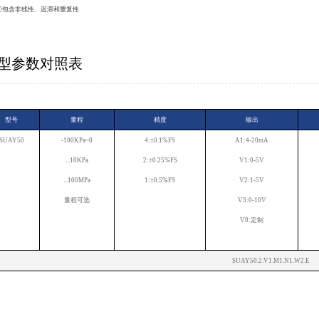
①包含非线性、迟滞和重复性
型参数对照表
型号
量程
精度
输出
SUAY50
-100KPa~0
4:±0.1%FS
A1:4-20mA
...10KPa
2:±0.25%FS
V1:0-5V
...100MPa
1:±0.5%FS
V2:1-5V
量程可选
V3:0-10V
V0:定制
SUAY50.2.V1.M1.N1.W2.E