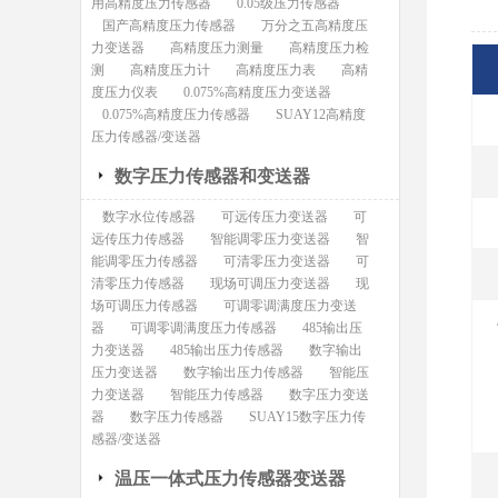
用高精度压力传感器
0.05级压力传感器
国产高精度压力传感器
万分之五高精度压
力变送器
高精度压力测量
高精度压力检
测
高精度压力计
高精度压力表
高精
度压力仪表
0.075%高精度压力变送器
0.075%高精度压力传感器
SUAY12高精度
压力传感器/变送器
数字压力传感器和变送器
数字水位传感器
可远传压力变送器
可
远传压力传感器
智能调零压力变送器
智
能调零压力传感器
可清零压力变送器
可
清零压力传感器
现场可调压力变送器
现
场可调压力传感器
可调零调满度压力变送
器
可调零调满度压力传感器
485输出压
力变送器
485输出压力传感器
数字输出
压力变送器
数字输出压力传感器
智能压
力变送器
智能压力传感器
数字压力变送
器
数字压力传感器
SUAY15数字压力传
感器/变送器
温压一体式压力传感器变送器