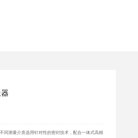
送器
对不同测量介质选用针对性的密封技术，配合一体式高精