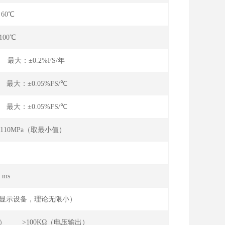
～60℃
100℃
 最大：±0.2%FS/年
 最大：±0.05%FS/℃
 最大：±0.05%FS/℃
10MPa（取最小值）
:10-90%FS）
 ms
集显示设备，理论无限小）
流输出） >100KΩ（电压输出）