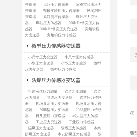
变送器
风洞压力传感器
缩模实验用压力
变送器
缩模实验用压力传感器
风洞测压
变送器
风洞测压传感器
爆破压力变送
器
爆破压力传感器
200KHz带宽压力传
感器
200KHz带宽压力变送器
宽频响压
力变送器
宽频响压力传感器
微型压力传感器变送器
小尺寸压力变送器
小尺寸压力传感器
小型压力变送器
小型压力传感器
微型
压力变送器
微型压力传感器
防爆压力传感器变送器
管道液体压力测量
管道水压测量
管道
压力测量
管道压力变送器
管道压力传感
器
现场显示压力变送器
现场显示压力传
感器
2088型压力变送器
2088型压力传感
注
器
榔头型压力变送器
榔头型压力传感
器
工业压力变送器
工业压力传感器
隔爆压力变送器
隔爆压力传感器
本案
选
防爆压力变送器
本安防爆压力传感器
隔