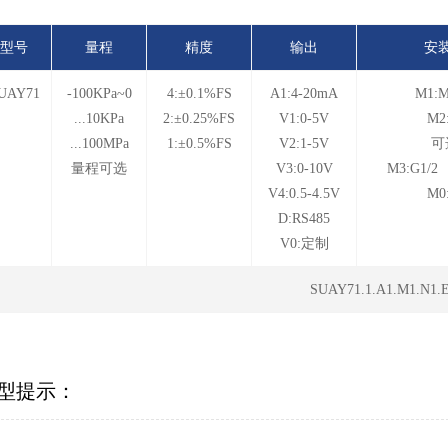
型号
量程
精度
输出
安
UAY71
-100KPa~0
4:±0.1%FS
A1:4-20mA
M1:M
...10KPa
2:±0.25%FS
V1:0-5V
M2
...100MPa
1:±0.5%FS
V2:1-5V
可
量程可选
V3:0-10V
M3:G1/2
V4:0.5-4.5V
M0
D:RS485
V0:定制
SUAY71.1.A1.M1.N1.
型提示：