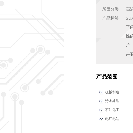
所属分类：
高
产品标签：
S
平
性
片
具
产品范围
机械制造
污水处理
石油化工
电厂电站