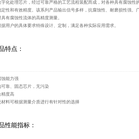
数字化处理芯片，经过可靠严格的工艺流程装配而成，对各种具有腐蚀性
稳定性和有效精度。该系列产品输出信号多样，抗腐蚀性、耐磨损性强。
对具有腐蚀性流体的高精度测量。
根据用户的具体要求特殊设计、定制，满足各种实际应用需求。
品特点：
腐蚀能力强
构可靠、固态芯片，无污染
合精度高
壳材料可根据测量介质进行有针对性的选择
品性能指标：