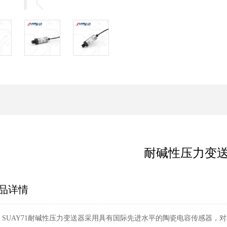
耐碱性压力变
品详情
UAY71耐碱性压力变送器采用具有国际先进水平的陶瓷电容传感器，