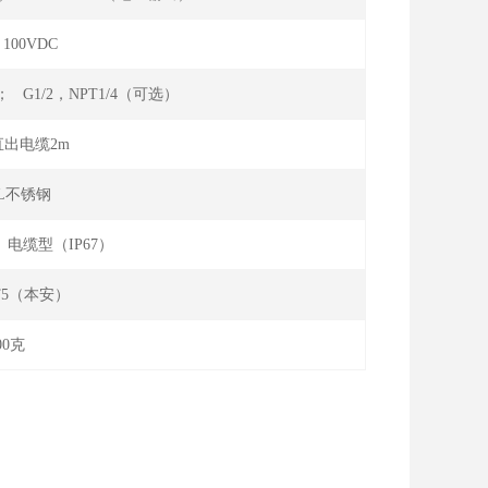
100VDC
； G1/2，NPT1/4（可选）
出电缆2m
16L不锈钢
 电缆型（IP67）
CT5（本安）
00克