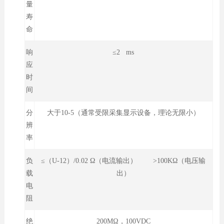
量
寿
命
响
≤2 ms
应
时
间
分
大于10-5（通常受限采集显示设备，理论无限小）
辨
率
负
≤（U-12）/0.02 Ω（电流输出） >100KΩ（电压输
载
出）
电
阻
绝
200MΩ，100VDC