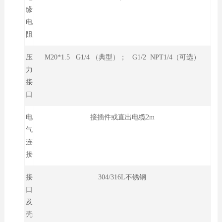
缘
电
阻
压
M20*1.5 G1/4 （典型）； G1/2 NPT1/4（可选）
力
接
口
电
接插件或直出电缆2m
气
连
接
接
304/316L不锈钢
口
及
壳