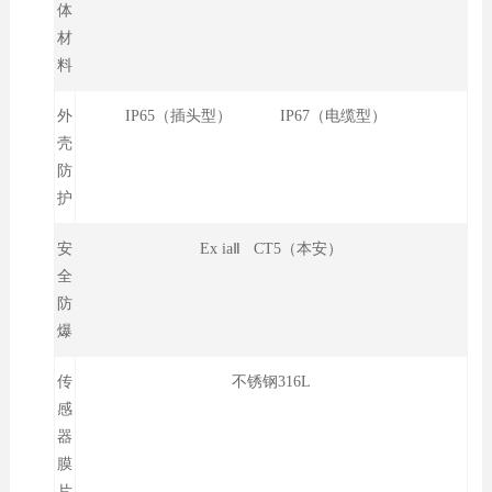
体
材
料
外
IP65（插头型） IP67（电缆型）
壳
防
护
安
Ex iaⅡ CT5（本安）
全
防
爆
传
不锈钢316L
感
器
膜
片