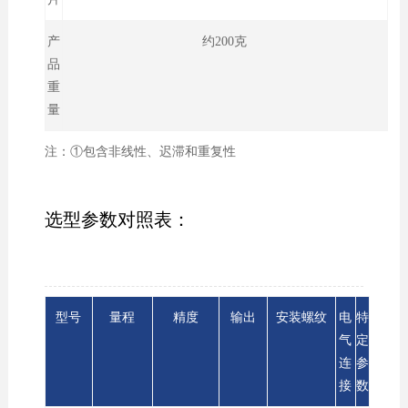
产
约200克
品
重
量
注：①包含非线性、迟滞和重复性
选型参数对照表：
型号
量程
精度
输出
安装螺纹
电
特
气
定
连
参
接
数