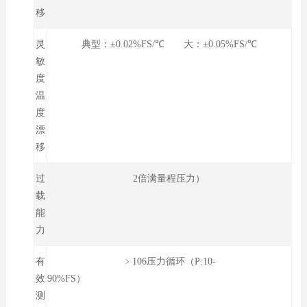
移
灵
典型：±0.02%FS/℃ 大：±0.05%FS/℃
敏
度
温
度
漂
移
过
2倍满量程压力）
载
能
力
有
﹥106压力循环（P:10-
效
90%FS）
测