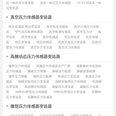
压一体式压力变送器
温压一体式压力传感器
SUAY18温压一体
式变送器
真空压力传感器变送器
绝压传感器 绝压变送器
真空负压传感器
真空计用压力传感
器
空气负压检测传感器
真空检测传感器
真空压力计
真
空仪表
真空变送器
真空传感器
负压变送器
负压传感
器
绝压变送器
绝压传感器
高真空度压力变送器
高真空
度压力传感器
真空压力变送器
真空压力传感器
高频动态压力传感器变送器
爆炸压力传感器
高频压力传感器生产厂家
测量爆炸冲击波的
压力传感器
爆破压力测量
爆破压力检测
爆破波形检测
爆炸压力测量
爆炸压力检测
风洞压力变送器
风洞压力传
感器
缩模实验用压力变送器
缩模实验用压力传感器
风洞测
压变送器
风洞测压传感器
爆破压力变送器
爆破压力传感
器
200KHz带宽压力传感器
200KHz带宽压力变送器
宽频响
压力变送器
宽频响压力传感器
微型压力传感器变送器
小尺寸压力变送器
小尺寸压力传感器
小型压力变送器
小