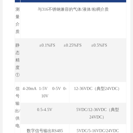
测
与316不锈钢兼容的气体/液体/粘稠介质
量
介
质
静
±0.1%FS ±0.25%FS ±0.5%FS
态
精
度
①
信
4-20mA 1-5V 0-5V 0-
12-36VDC（典型24VDC）
号
10V
输
0.5-4.5V
5VDC/12-36VDC（典型
出/
24VDC）
供
电
数字信号输出RS485
5VDC/5-16VDC/24VDC