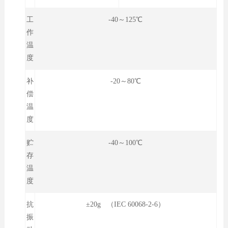
工
-40～125℃
作
温
度
补
-20～80℃
偿
温
度
贮
-40～100℃
存
温
度
抗
±20g （IEC 60068-2-6）
振