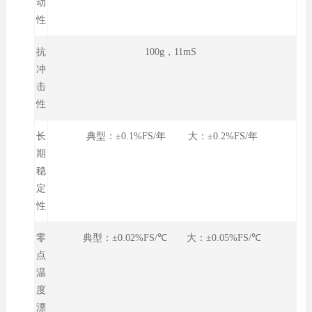
动
性
抗
100g，11mS
冲
击
性
长
典型：±0.1%FS/年 大：±0.2%FS/年
期
稳
定
性
零
典型：±0.02%FS/℃ 大：±0.05%FS/℃
点
温
度
漂