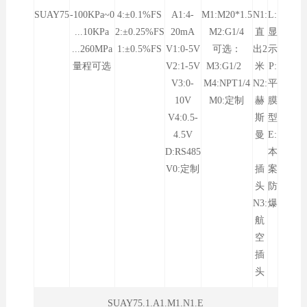
SUAY75
-100KPa~0
4:±0.1%FS
A1:4-
M1:M20*1.5
N1:
L:
...10KPa
2:±0.25%FS
20mA
M2:G1/4
直
显
...260MPa
1:±0.5%FS
V1:0-5V
可选：
出2
示
量程可选
V2:1-5V
M3:G1/2
米
P:
V3:0-
M4:NPT1/4
N2:
平
10V
M0:定制
赫
膜
V4:0.5-
斯
型
4.5V
曼
E:
D:RS485
本
V0:定制
插
案
头
防
N3:
爆
航
空
插
头
SUAY75.1.A1.M1.N1.E