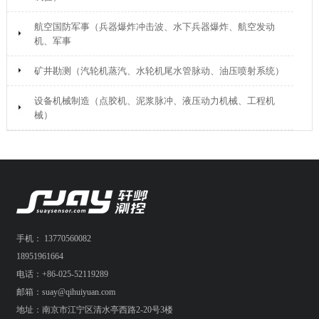
航空国防军事（兵器爆炸冲击波、水下兵器爆炸、航空发动
机、军事
矿井勘测（汽轮机蒸汽、水轮机尾水管脉动、油压喷射系统）
设备机械制造（点胶机、泥浆脉冲、液压动力机械、工程机
械）
手机： 13770560082
18951961664
电话：+86-025-52119289
邮箱：suay@qihuiyuan.com
地址：南京市江宁区清水亭西路2-20号3楼