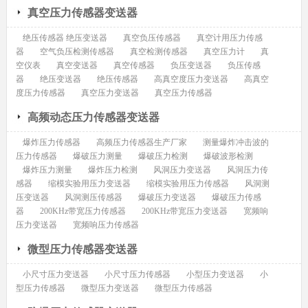
真空压力传感器变送器
绝压传感器 绝压变送器
真空负压传感器
真空计用压力传感
器
空气负压检测传感器
真空检测传感器
真空压力计
真
空仪表
真空变送器
真空传感器
负压变送器
负压传感
器
绝压变送器
绝压传感器
高真空度压力变送器
高真空
度压力传感器
真空压力变送器
真空压力传感器
高频动态压力传感器变送器
爆炸压力传感器
高频压力传感器生产厂家
测量爆炸冲击波的
压力传感器
爆破压力测量
爆破压力检测
爆破波形检测
爆炸压力测量
爆炸压力检测
风洞压力变送器
风洞压力传
感器
缩模实验用压力变送器
缩模实验用压力传感器
风洞测
压变送器
风洞测压传感器
爆破压力变送器
爆破压力传感
器
200KHz带宽压力传感器
200KHz带宽压力变送器
宽频响
压力变送器
宽频响压力传感器
微型压力传感器变送器
小尺寸压力变送器
小尺寸压力传感器
小型压力变送器
小
型压力传感器
微型压力变送器
微型压力传感器