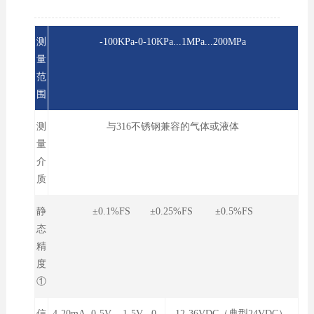
测
-100KPa-0-10KPa...1MPa...200MPa
量
范
围
测
与316不锈钢兼容的气体或液体
量
介
质
静
±0.1%FS ±0.25%FS ±0.5%FS
态
精
度
①
信
4-20mA 0-5V 1-5V 0-
12-36VDC（典型24VDC）