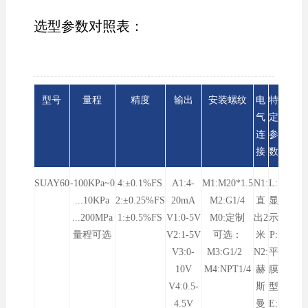
选型参数对照表：
型号
量程
精度
输出
安装螺纹
电
特
气
定
连
参
接
数
SUAY60
-100KPa~0
4:±0.1%FS
A1:4-
M1:M20*1.5
N1:
L:
...10KPa
2:±0.25%FS
20mA
M2:G1/4
直
显
...200MPa
1:±0.5%FS
V1:0-5V
M0:定制
出2
示
量程可选
V2:1-5V
可选：
米
P:
V3:0-
M3:G1/2
N2:
平
10V
M4:NPT1/4
赫
膜
V4:0.5-
斯
型
4.5V
曼
E: