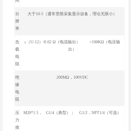
间
分
大于10-5（通常受限采集显示设备，理论无限小）
辨
率
负
≤（U-12）/0.02 Ω（电流输出） >100KΩ（电压输
载
出）
电
阻
绝
200MΩ，100VDC
缘
电
阻
压
M20*1.5， G1/4（典型）； G1/2，NPT1/4（可选）
力
接