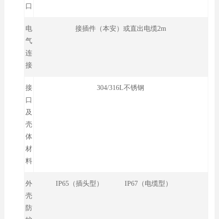
口
电
接插件（本安）或直出电缆2m
气
连
接
接
304/316L不锈钢
口
及
壳
体
材
料
外
IP65（插头型） IP67（电缆型）
壳
防