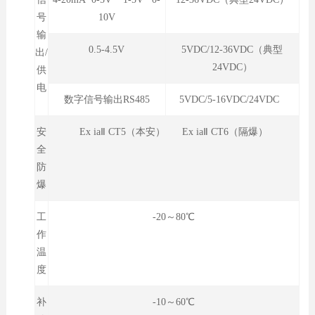
号
10V
输
0.5-4.5V
5VDC/12-36VDC（典型
出/
24VDC）
供
电
数字信号输出RS485
5VDC/5-16VDC/24VDC
安
Ex iaⅡ CT5（本安） Ex iaⅡ CT6（隔爆）
全
防
爆
工
-20～80℃
作
温
度
补
-10～60℃