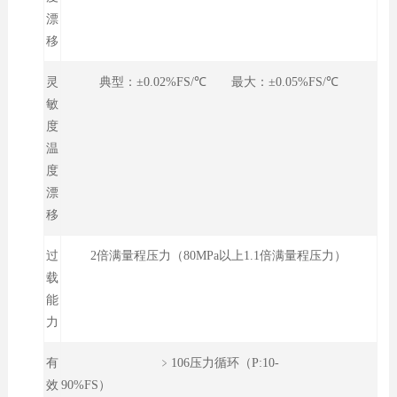
漂
移
灵
典型：±0.02%FS/℃ 最大：±0.05%FS/℃
敏
度
温
度
漂
移
过
2倍满量程压力（80MPa以上1.1倍满量程压力）
载
能
力
有
﹥106压力循环（P:10-
效
90%FS）