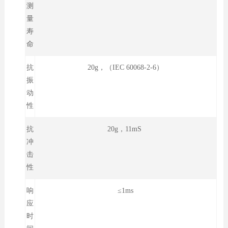
测
量
寿
命
抗
20g，（IEC 60068-2-6）
振
动
性
抗
20g，11mS
冲
击
性
响
≤1ms
应
时