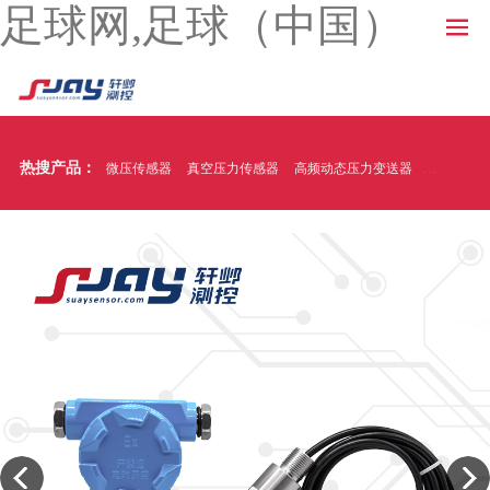
足球网,足球（中国）
热搜产品：
微压传感器
真空压力传感器
高频动态压力变送器
温压一体