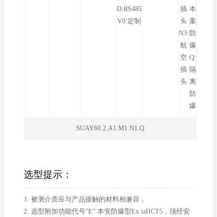
D:RS485
插
本
V0:定制
头
案
N3:
防
航
爆
空
Q:
插
隔
头
离
防
爆
SUAY60.2.A1.M1.N1.Q
选型提示：
1. 被测介质应与产品接触的材料相兼容，
2. 选型附加功能代号"E” 本安防爆型Ex iaIICT5，须经安