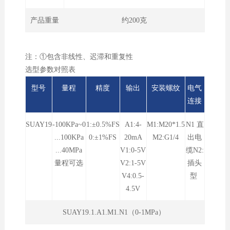
产品重量
约200克
注：①包含非线性、迟滞和重复性
选型参数对照表
型号
量程
精度
输出
安装螺纹
电气
连接
SUAY19
-100KPa~0
1:±0.5%FS
A1:4-
M1:M20*1.5
N1 直
...100KPa
0:±1%FS
20mA
M2:G1/4
出电
...40MPa
V1:0-5V
缆N2:
量程可选
V2:1-5V
插头
V4:0.5-
型
4.5V
SUAY19.1.A1.M1.N1（0-1MPa）