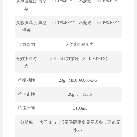
零点温度漂
典型：±0.03%FS/℃ 不超过：±0.05%FS/℃
移
灵敏度温度
典型：±0.03%FS/℃ 不超过：±0.05%FS/℃
漂移
过载能力
2倍满量程压力
有效测量寿
﹥10^6压力循环（P:10-90%FS）
命
抗振动性
20g （IEC 60068-2-6）
抗冲击性
20g ， 11mS
响应时间
≥100ms
分辨率
大于10-5（通常受限采集显示设备，理论无
限小）