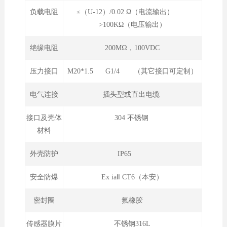
负载电阻
≤（U-12）/0.02 Ω（电流输出）
>100KΩ（电压输出）
绝缘电阻
200MΩ，100VDC
压力接口
M20*1.5 G1/4 （其它接口可定制）
电气连接
插头型或直出电缆
接口及壳体
304 不锈钢
材料
外壳防护
IP65
安全防爆
Ex iaⅡ CT6（本安）
密封圈
氟橡胶
传感器膜片
不锈钢316L