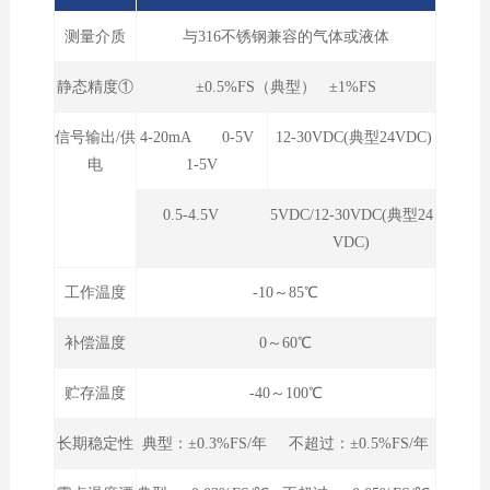
测量介质
与316不锈钢兼容的气体或液体
静态精度①
±0.5%FS（典型） ±1%FS
信号输出/供
4-20mA 0-5V
12-30VDC(典型24VDC)
电
1-5V
0.5-4.5V
5VDC/12-30VDC(典型24
VDC)
工作温度
-10～85℃
补偿温度
0～60℃
贮存温度
-40～100℃
长期稳定性
典型：±0.3%FS/年 不超过：±0.5%FS/年