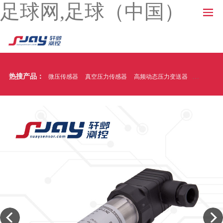
足球网,足球（中国）
热搜产品：
微压传感器
真空压力传感器
高频动态压力变送器
温压一体