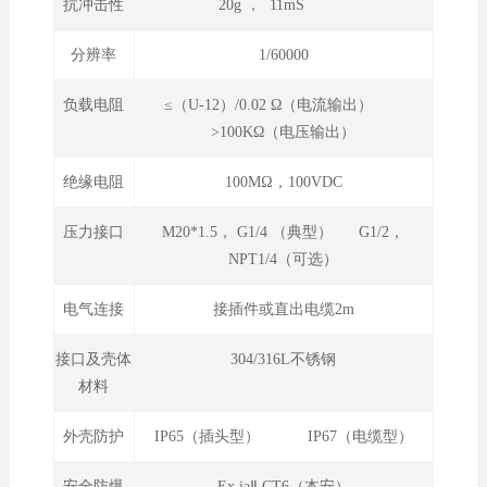
抗冲击性
20g ， 11mS
分辨率
1/60000
负载电阻
≤（U-12）/0.02 Ω（电流输出）
>100KΩ（电压输出）
绝缘电阻
100MΩ，100VDC
压力接口
M20*1.5， G1/4 （典型） G1/2，
NPT1/4（可选）
电气连接
接插件或直出电缆2m
接口及壳体
304/316L不锈钢
材料
外壳防护
IP65（插头型） IP67（电缆型）
安全防爆
Ex iaⅡ CT6（本安）