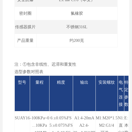
密封圈
氟橡胶
传感器膜片
不锈钢316L
产品重量
约200克
注：①包含非线性、迟滞和重复性
选型参数对照表
型号
量程
精度
输出
安装螺纹
电
特
气
定
连
参
接
数
SUAY16
-100KPa~0
6:±0.05%FS
A1:4-20mA
M1:M20*1.5
N1:
E:
...10KPa
5:±0.075%FS
A2:4-
M2:G1/4
直
本