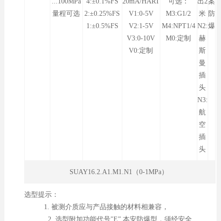
...100MPa
4:±0.1%FS
20mA/HART
可选：
出2
案
量程可选
2:±0.25%FS
V1:0-5V
M3:G1/2
米
防
1:±0.5%FS
V2:1-5V
M4:NPT1/4
N2:
爆
V3:0-10V
M0:定制
赫
V0:定制
斯
曼
插
头
N3:
航
空
插
头
SUAY16.2.A1.M1.N1（0-1MPa）
选型提示：
1. 被测介质应与产品接触的材料相兼容，
2. 选型附加功能代号"E” 本安防爆型，须经安全