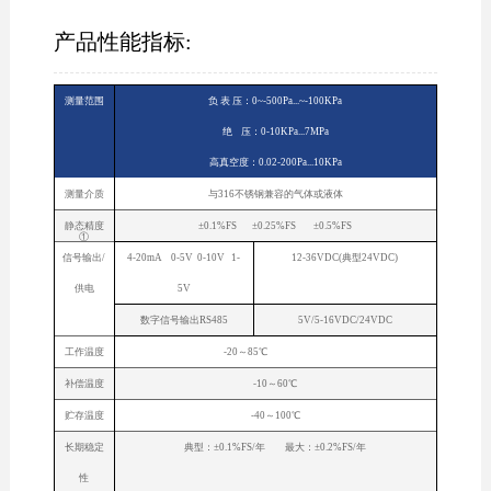
产品性能指标:
测量范围
负 表 压：0~-500Pa...~-100KPa
绝 压：0-10KPa...7MPa
高真空度：0.02-200Pa...10KPa
测量介质
与316不锈钢兼容的气体或液体
静态精度
±0.1%FS ±0.25%FS ±0.5%FS
①
信号输出/
4-20mA 0-5V 0-10V 1-
12-36VDC(典型24VDC)
供电
5V
数字信号输出RS485
5V/5-16VDC/24VDC
工作温度
-20～85℃
补偿温度
-10～60℃
贮存温度
-40～100℃
长期稳定
典型：±0.1%FS/年 最大：±0.2%FS/年
性