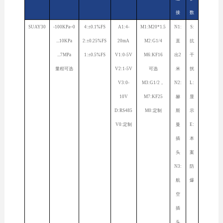
接
数
SUAY30
-100KPa~0
4:±0.1%FS
A1:4-
M1:M20*1.5
N1:
S:
...10KPa
2:±0.25%FS
20mA
M2:G1/4
直
抗
...7MPa
1:±0.5%FS
V1:0-5V
M6:KF16
出2
干
量程可选
V2:1-5V
可选
米
扰
V3:0-
M3:G1/2，
N2:
L:
10V
M7:KF25
赫
显
D:RS485
M0:定制
斯
示
V0:定制
曼
E:
插
本
头
案
N3:
防
航
爆
空
插
头