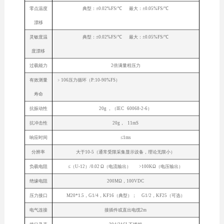
零点温度
典型：±0.02%FS/℃ 最大：±0.05%FS/℃
漂移
灵敏度温
典型：±0.02%FS/℃ 最大：±0.05%FS/℃
度漂移
过载能力
2倍满量程压力
有效测量
﹥106压力循环（P:10-90%FS）
寿命
抗振动性
20g ，（IEC 60068-2-6）
抗冲击性
20g， 11mS
响应时间
≤1ms
分辨率
大于10-5（通常受限采集显示设备，理论无限小）
负载电阻
≤（U-12）/0.02 Ω（电流输出） >100KΩ（电压输出）
绝缘电阻
200MΩ，100VDC
压力接口
M20*1.5，G1/4，KF16（典型）； G1/2，KF25（可选）
电气连接
接插件或直出电缆2m