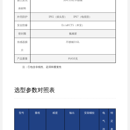
接口及壳
304/316L不锈钢
体材料
外壳防护
IP65（插头型） IP67（电缆型）
安全防爆
Ex iaⅡ CT5（本安）
密封圈
氟橡胶
传感器膜
不锈钢316L
片
产品重量
约450克
注：①包含非线性、迟滞和重复性
选型参数对照表
型号
量程
精度
输出
安装螺纹
电
特
气
定
连
参