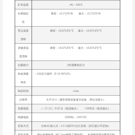
贮存温度
-40～100℃
长期稳定
典型：±0.1%FS/年 最大：±0.2%FS/年
性
零点温度
典型：±0.02%FS/℃ 最大：±0.05%FS/℃
漂移
灵敏度温
典型：±0.02%FS/℃ 最大：±0.05%FS/℃
度漂移
过载能力
2倍满量程压力
有效测量
﹥106压力循环（P:10-90%FS）
寿命
响应时间
≤1ms
分辨率
大于10-5（通常受限采集显示设备，理论无限小）
负载电阻
≤（U-12）/0.02 Ω（电流输出） >100KΩ（电压输出）
绝缘电阻
200MΩ，100VDC
安装方式
分体式/插入式：G1/2或DN2法兰安装（其它接口可定制）
电气连接
液位专用电缆（Φ7.2mm聚氯乙烯电缆），长度根据用户要求定制