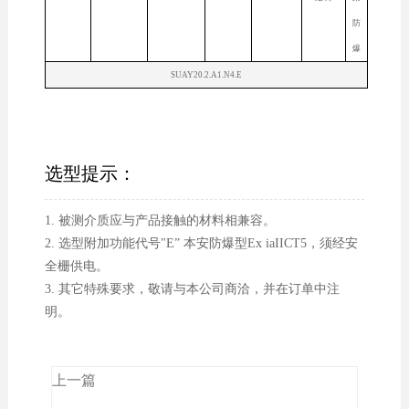
防
爆
SUAY20.2.A1.N4.E
选型提示：
1. 被测介质应与产品接触的材料相兼容。
2. 选型附加功能代号"E” 本安防爆型Ex iaIICT5，须经安
全栅供电。
3. 其它特殊要求，敬请与本公司商洽，并在订单中注
明。
上一篇