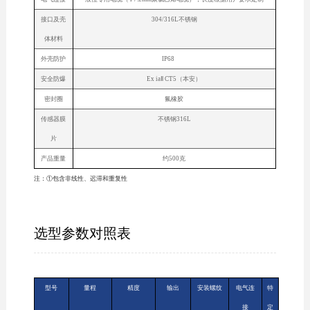
接口及壳
304/316L不锈钢
体材料
外壳防护
IP68
安全防爆
Ex iaⅡ CT5（本安）
密封圈
氟橡胶
传感器膜
不锈钢316L
片
产品重量
约500克
注：①包含非线性、迟滞和重复性
选型参数对照表
型号
量程
精度
输出
安装螺纹
电气连
特
接
定