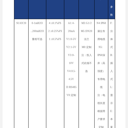
参
数
SUAY20
0-1mH2O
4:±0.1%FS
A1:4-
M3:G1/2
N4:IP68
F:
...200mH2O
2:±0.25%FS
20mA
M5:DN20
液位专
分
量程可选
1:±0.5%FS
V1:0-5V
法兰
用电缆
体
V2:1-5V
M0:定制
N5:
式
V3:0-
注：投入
IP68深
B:
10V
式此项不
井（高
插
V4:0.5-
选
强度）
入
4.5V
专用电
式
D:RS485
缆
L:
V0:定制
注：电
显
缆长度
示
根据用
E:
户要求
本
定制
案