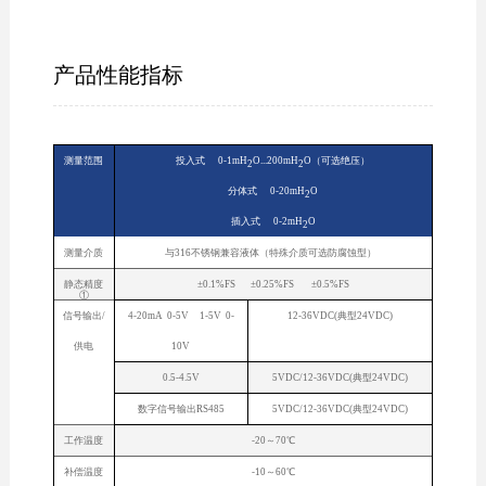
产品性能指标
测量范围
投入式 0-1mH
O...200mH
O（可选绝压）
2
2
分体式 0-20mH
O
2
插入式 0-2mH
O
2
测量介质
与316不锈钢兼容液体（特殊介质可选防腐蚀型）
静态精度
±0.1%FS ±0.25%FS ±0.5%FS
①
信号输出/
4-20mA 0-5V 1-5V 0-
12-36VDC(典型24VDC)
供电
10V
0.5-4.5V
5VDC/12-36VDC(典型24VDC)
数字信号输出RS485
5VDC/12-36VDC(典型24VDC)
工作温度
-20～70℃
补偿温度
-10～60℃