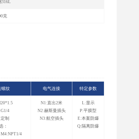
316L
00克
装螺纹
电气连接
特定参数
20*1.5
N1:直出2米
L:显示
:G1/4
N2:赫斯曼插头
P:平膜型
:定制
N3:航空插头
E:本案防爆
选：
Q:隔离防爆
 M4:NPT1/4