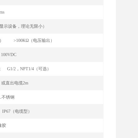
ms
集显示设备，理论无限小）
流输出） >100KΩ（电压输出）
100VDC
； G1/2，NPT1/4（可选）
或直出电缆2m
16L不锈钢
 IP67（电缆型）
橡胶