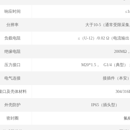
响应时间
≤1
分辨率
大于10-5（通常受限采
负载电阻
≤（U-12）/0.02 Ω（电
绝缘电阻
200MΩ，
压力接口
M20*1.5， G1/4（典型）
电气连接
接插件（本安）
接口及壳体材料
304/3
外壳防护
IP65（插头型）
密封圈
氟