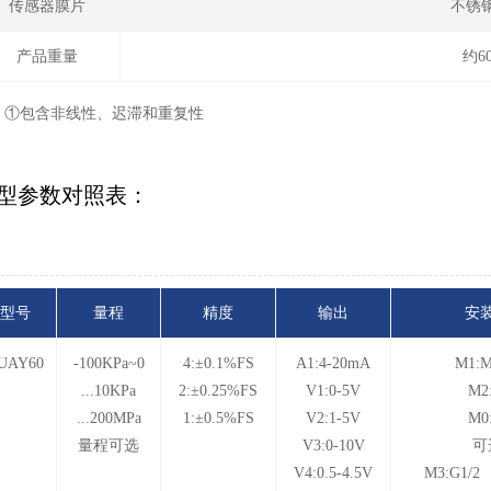
传感器膜片
不锈钢
产品重量
约6
：①包含非线性、迟滞和重复性
型参数对照表：
型号
量程
精度
输出
安
UAY60
-100KPa~0
4:±0.1%FS
A1:4-20mA
M1:M
...10KPa
2:±0.25%FS
V1:0-5V
M2
...200MPa
1:±0.5%FS
V2:1-5V
M0
量程可选
V3:0-10V
可
V4:0.5-4.5V
M3:G1/2