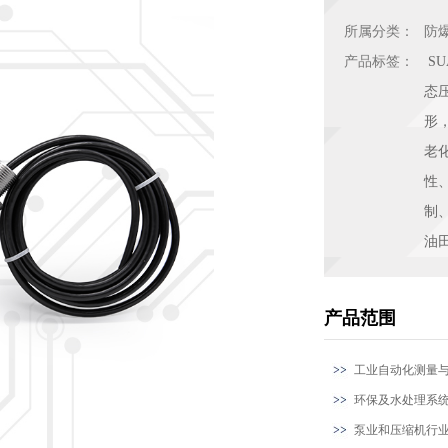
所属分类：
防
产品标签：
S
态
形
老
性
制
油
产品范围
工业自动化测量
环保及水处理系
泵业和压缩机行