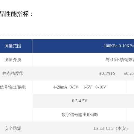
品性能指标：
测量范围
-100KPa-0-10KPa
测量介质
与316不锈钢
静态精度①
±0.1%FS ±0.2
信号输出/供电
4-20mA 0-5V 1-5V 0-10V
0.5-4.5V
数字信号输出RS485
安全防爆
Ex iaⅡ CT5（本安）