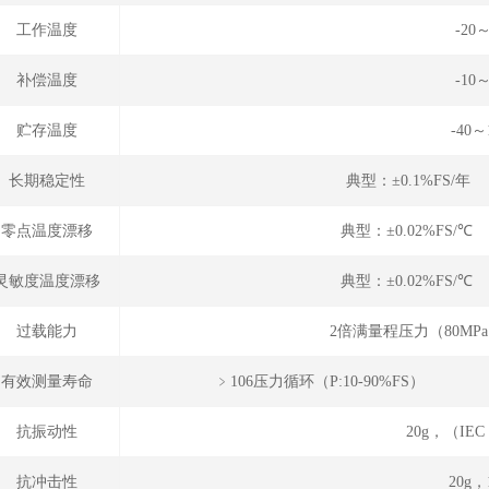
工作温度
-20
补偿温度
-10
贮存温度
-40～
长期稳定性
典型：±0.1%FS/年
零点温度漂移
典型：±0.02%FS/℃
灵敏度温度漂移
典型：±0.02%FS/℃
过载能力
2倍满量程压力（80MP
有效测量寿命
﹥106压力循环（P
抗振动性
20g，（IEC 
抗冲击性
20g，