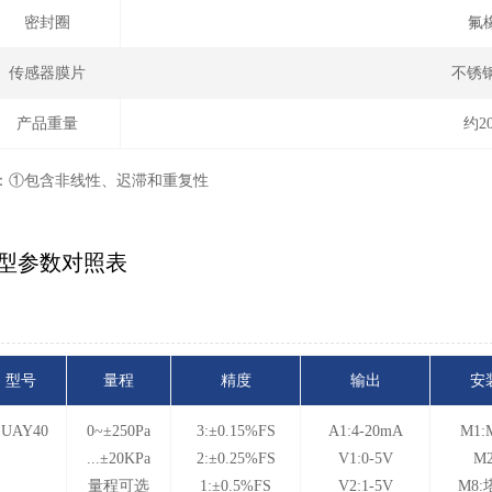
密封圈
氟
传感器膜片
不锈钢
产品重量
约2
：①包含非线性、迟滞和重复性
型参数对照表
型号
量程
精度
输出
安
SUAY40
0~±250Pa
3:±0.15%FS
A1:4-20mA
M1:
...±20KPa
2:±0.25%FS
V1:0-5V
M2
量程可选
1:±0.5%FS
V2:1-5V
M8