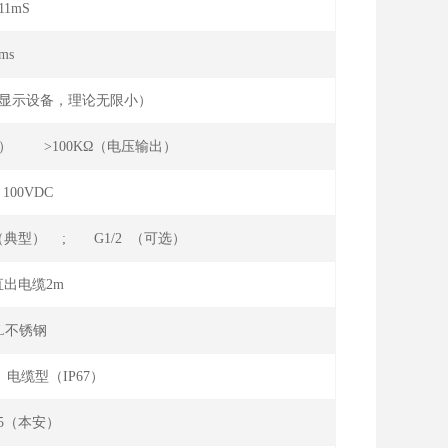
11mS
ms
集显示设备，理论无限小）
流输出） >100KΩ（电压输出）
100VDC
 （典型） ; G1/2 （可选）
出电缆2m
16L不锈钢
 电缆型（IP67）
CT5（本安）