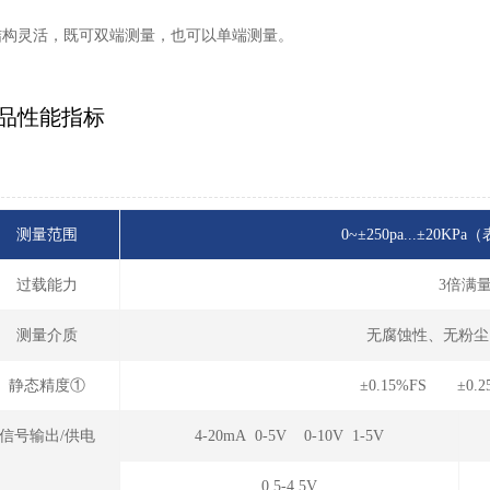
 结构灵活，既可双端测量，也可以单端测量。
品性能指标
测量范围
0~±250pa...±20
过载能力
3倍满
测量介质
无腐蚀性、无粉尘
静态精度①
±0.15%FS ±0.
信号输出/供电
4-20mA 0-5V 0-10V 1-5V
0.5-4.5V