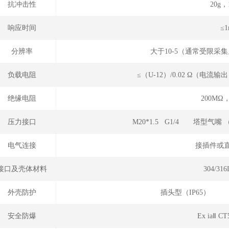
抗冲击性
20g，
响应时间
≤1
分辨率
大于10-5（通常受限采
负载电阻
≤（U-12）/0.02 Ω（电
绝缘电阻
200MΩ，
压力接口
M20*1.5 G1/4 塔型气嘴
电气连接
接插件或直
接口及壳体材料
304/3
外壳防护
插头型（IP65）
安全防爆
Ex iaⅡ 