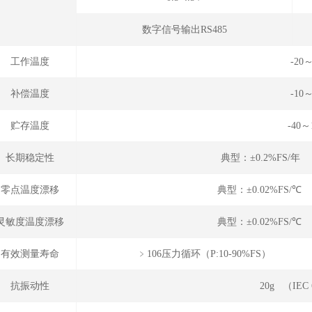
数字信号输出RS485
工作温度
-20
补偿温度
-10
贮存温度
-40～
长期稳定性
典型：±0.2%FS/年
零点温度漂移
典型：±0.02%FS/℃
灵敏度温度漂移
典型：±0.02%FS/℃
有效测量寿命
﹥106压力循环（P
抗振动性
20g （IEC 