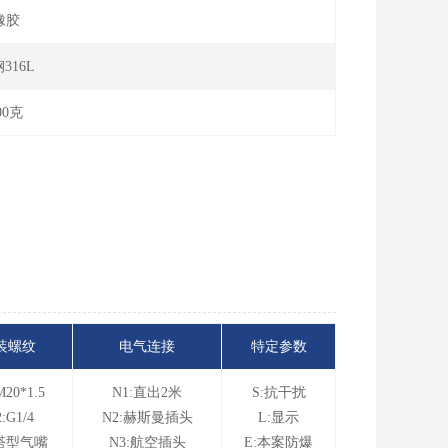
橡胶
316L
00克
装螺纹
电气连接
特定参数
M20*1.5
N1:直出2米
S:抗干扰
:G1/4
N2:赫斯曼插头
L:显示
:塔型气嘴
N3:航空插头
E:本案防爆