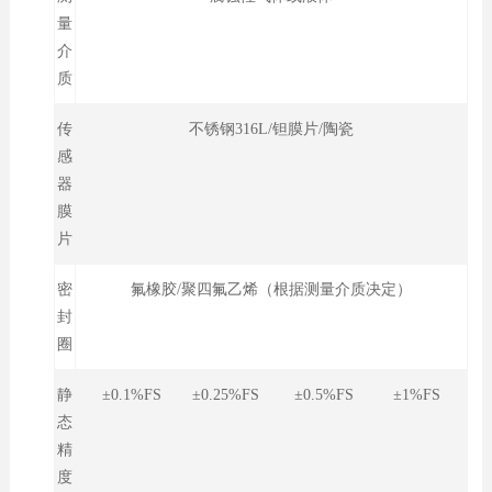
量
介
质
传
不锈钢316L/钽膜片/陶瓷
感
器
膜
片
密
氟橡胶/聚四氟乙烯（根据测量介质决定）
封
圈
静
±0.1%FS ±0.25%FS ±0.5%FS ±1%FS
态
精
度