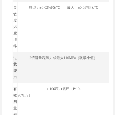
灵
典型：±0.02%FS/℃ 最大：±0.05%FS/℃
敏
度
温
度
漂
移
过
2倍满量程压力或最大110MPa（取最小值）
载
能
力
有
﹥106压力循环（P:10-
效
90%FS）
测
量
寿