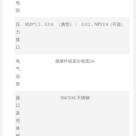
电
阻
压
M20*1.5，G1/4 （典型）； G1/2，NPT1/4（可选）
力
接
口
电
接插件或直出电缆2m
气
连
接
接
304/316L不锈钢
口
及
壳
体
材