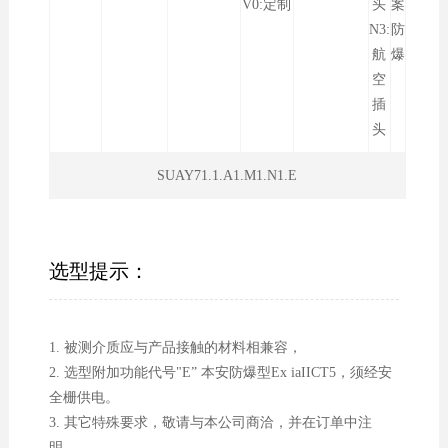
V0:定制
头
案
N3:
防
航
爆
空
插
头
SUAY71.1.A1.M1.N1.E
选型提示：
1. 被测介质应与产品接触的材料相兼容，
2. 选型附加功能代号"E” 本安防爆型Ex iaIICT5，须经安
全栅供电。
3. 其它特殊要求，敬请与本公司商洽，并在订单中注
明。