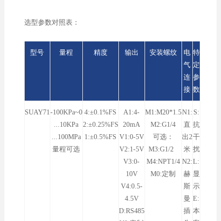
选型参数对照表：
型号
量程
精度
输出
安装螺纹
电
特
气
定
连
参
接
数
SUAY71
-100KPa~0
4:±0.1%FS
A1:4-
M1:M20*1.5
N1:
S:
...10KPa
2:±0.25%FS
20mA
M2:G1/4
直
抗
...100MPa
1:±0.5%FS
V1:0-5V
可选：
出2
干
量程可选
V2:1-5V
M3:G1/2
米
扰
V3:0-
M4:NPT1/4
N2:
L:
10V
M0:定制
赫
显
V4:0.5-
斯
示
4.5V
曼
E:
D:RS485
插
本