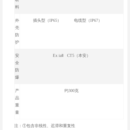
料
外
插头型（IP65） 电缆型（IP67）
壳
防
护
安
Ex iaⅡ CT5（本安）
全
防
爆
产
约300克
品
重
量
注：①包含非线性、迟滞和重复性