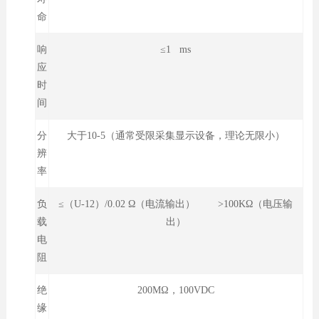
命
响
≤1 ms
应
时
间
分
大于10-5（通常受限采集显示设备，理论无限小）
辨
率
负
≤（U-12）/0.02 Ω（电流输出） >100KΩ（电压输
载
出）
电
阻
绝
200MΩ，100VDC
缘