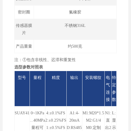
密封圈
氟橡胶
传感器膜
不锈钢316L
片
产品重量
约500克
注：①包含非线性、迟滞和重复性
选型参数对照表
型号
量程
精度
输出
安装螺纹
电
特
气
定
连
参
接
数
SUAY41
0~1KPa
4:±0.1%FS
A1:4-
M1:M20*1.5
N1:
L:
...40MPa
2:±0.25%FS
20mA
M2:G1/4
直
显
量程可
1:±0.5%FS
D:RS485
M0:定制
出2
示