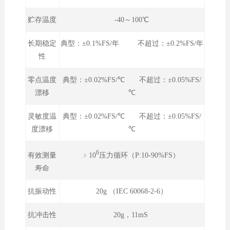
贮存温度
-40～100℃
长期稳定
典型：±0.1%FS/年 不超过：±0.2%FS/年
性
零点温度
典型：±0.02%FS/℃ 不超过：±0.05%FS/
漂移
℃
灵敏度温
典型：±0.02%FS/℃ 不超过：±0.05%FS/
度漂移
℃
6
﹥10
压力循环（P:10-90%FS）
有效测量
寿命
抗振动性
20g （IEC 60068-2-6）
抗冲击性
20g，11mS