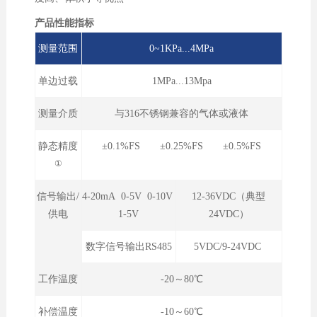
产品性能指标
测量范围
0~1KPa...4MPa
单边过载
1MPa...13Mpa
测量介质
与316不锈钢兼容的气体或液体
静态精度
±0.1%FS ±0.25%FS ±0.5%FS
①
信号输出/
4-20mA 0-5V 0-10V
12-36VDC（典型
供电
1-5V
24VDC）
数字信号输出RS485
5VDC/9-24VDC
工作温度
-20～80℃
补偿温度
-10～60℃