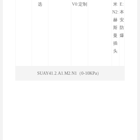
选
V0:定制
米
E:
N2:
本
赫
安
斯
防
曼
爆
插
头
SUAY41.2.A1.M2.N1（0-10KPa）