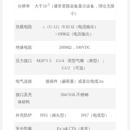
-5
大于10
（通常受限采集显示设备，理论无限
分辨率
小）
负载电阻
≤（U-12）/0.02 Ω（电流输出）
>100KΩ（电压输出）
绝缘电阻
200MΩ，100VDC
压力接口
M20*1.5 G1/4 塔型气嘴 （典型）；
G1/2 （可选）
电气连接
接插件（赫斯曼）或直出电缆2m
接口及壳
304/316L不锈钢
体材料
外壳防护
IP65（插头型） IP67（电缆型）
安全防爆
Ex iaⅡ CT6（本安）