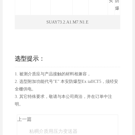
头
防
爆
SUAY73.2.A1.M7.N1.E
选型提示：
1. 被测介质应与产品接触的材料相兼容，
2. 选型附加功能代号"E” 本安防爆型Ex iaIICT5，须经安
全栅供电。
3. 其它特殊要求，敬请与本公司商洽，并在订单中注
明。
上一篇
粘稠介质用压力变送器