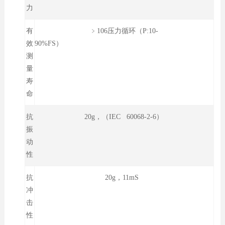
力
有
﹥106压力循环（P:10-
效
90%FS）
测
量
寿
命
抗
20g，（IEC 60068-2-6）
振
动
性
抗
20g，11mS
冲
击
性