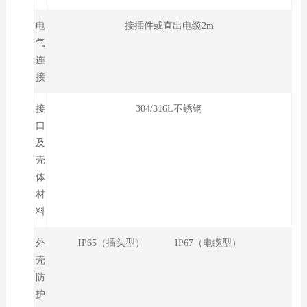
电
接插件或直出电缆2m
气
连
接
接
304/316L不锈钢
口
及
壳
体
材
料
外
IP65（插头型） IP67（电缆型）
壳
防
护