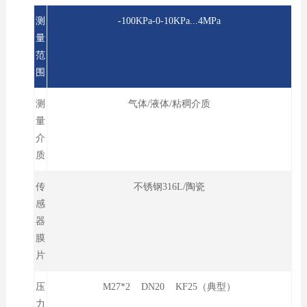
测
-100KPa-0-10KPa...4MPa
量
范
围
测
气体/液体/粘稠介质
量
介
质
传
不锈钢316L/陶瓷
感
器
膜
片
压
M27*2 DN20 KF25（典型）
力