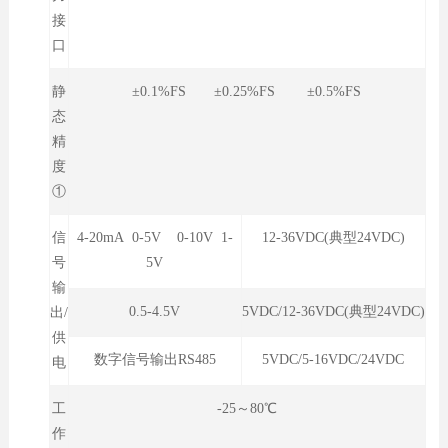
接
口
静
±0.1%FS ±0.25%FS ±0.5%FS
态
精
度
①
信
4-20mA 0-5V 0-10V 1-
12-36VDC(典型24VDC)
号
5V
输
0.5-4.5V
5VDC/12-36VDC(典型24VDC)
出/
供
数字信号输出RS485
5VDC/5-16VDC/24VDC
电
工
-25～80℃
作