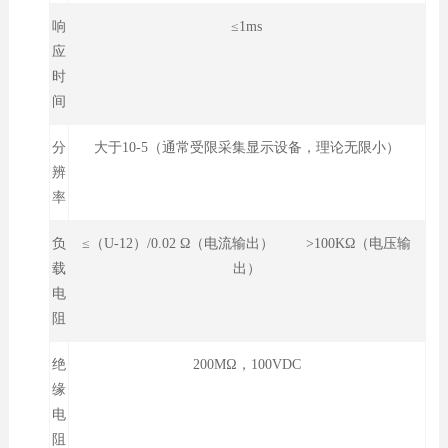
响
≤1ms
应
时
间
分
大于10-5（通常受限采集显示设备，理论无限小）
辨
率
负
≤（U-12）/0.02 Ω（电流输出） >100KΩ（电压输
载
出）
电
阻
绝
200MΩ，100VDC
缘
电
阻