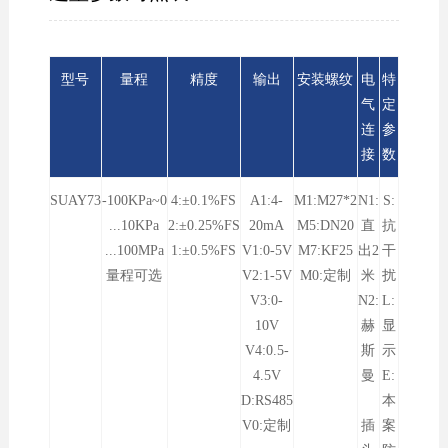
型号
量程
精度
输出
安装螺纹
电
特
气
定
连
参
接
数
SUAY73
-100KPa~0
4:±0.1%FS
A1:4-
M1:M27*2
N1:
S:
...10KPa
2:±0.25%FS
20mA
M5:DN20
直
抗
...100MPa
1:±0.5%FS
V1:0-5V
M7:KF25
出2
干
量程可选
V2:1-5V
M0:定制
米
扰
V3:0-
N2:
L:
10V
赫
显
V4:0.5-
斯
示
4.5V
曼
E:
D:RS485
本
V0:定制
插
案