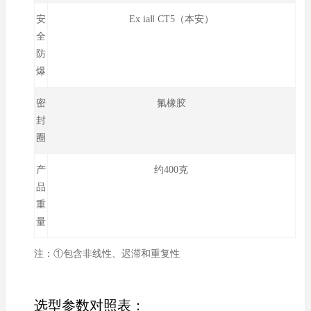
安
Ex iaⅡ CT5（本安）
全
防
爆
密
氟橡胶
封
圈
产
约400克
品
重
量
注：①包含非线性、迟滞和重复性
选型参数对照表：