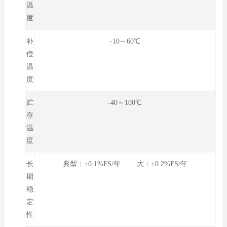
温
度
补
-10～60℃
偿
温
度
贮
-40～100℃
存
温
度
长
典型：±0.1%FS/年 大：±0.2%FS/年
期
稳
定
性