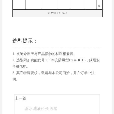
爆
SUAY20.2.A1.N4.E
选型提示：
1. 被测介质应与产品接触的材料相兼容。
2. 选型附加功能代号"E” 本安防爆型Ex iaIICT5，须经安
全栅供电。
3. 其它特殊要求，敬请与本公司商洽，并在订单中注
明。
上一篇
蓄水池液位变送器