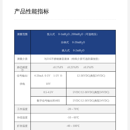
产品性能指标
测量范围
投入式 0-1mH
O...200mH
O（可选绝压）
2
2
分体式 0-20mH
O
2
插入式 0-2mH
O
2
测量介质
与316不锈钢兼容液体（特殊介质可选防腐蚀型）
静态精度
±0.1%FS ±0.25%FS ±0.5%FS
①
信号输出/
4-20mA 0-5V 1-5V 0-
12-36VDC(典型24VDC)
供电
10V
0.5-4.5V
5VDC/12-36VDC(典型24VDC)
数字信号输出RS485
5VDC/12-36VDC(典型24VDC)
工作温度
-20～70℃
补偿温度
-10～60℃
贮存温度
-40～100℃