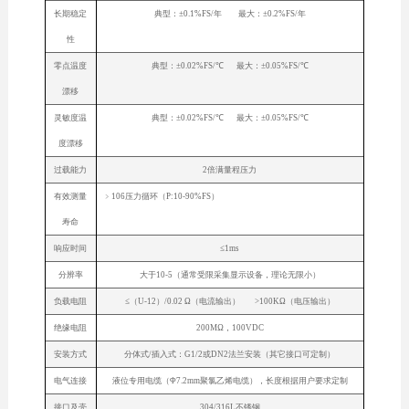
长期稳定
典型：±0.1%FS/年 最大：±0.2%FS/年
性
零点温度
典型：±0.02%FS/℃ 最大：±0.05%FS/℃
漂移
灵敏度温
典型：±0.02%FS/℃ 最大：±0.05%FS/℃
度漂移
过载能力
2倍满量程压力
有效测量
﹥106压力循环（P:10-90%FS）
寿命
响应时间
≤1ms
分辨率
大于10-5（通常受限采集显示设备，理论无限小）
负载电阻
≤（U-12）/0.02 Ω（电流输出） >100KΩ（电压输出）
绝缘电阻
200MΩ，100VDC
安装方式
分体式/插入式：G1/2或DN2法兰安装（其它接口可定制）
电气连接
液位专用电缆（Φ7.2mm聚氯乙烯电缆），长度根据用户要求定制
接口及壳
304/316L不锈钢