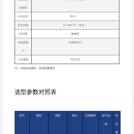
体材料
外壳防护
IP68
安全防爆
Ex iaⅡ CT5（本安）
密封圈
氟橡胶
传感器膜
不锈钢316L
片
产品重量
约500克
注：①包含非线性、迟滞和重复性
选型参数对照表
型号
量程
精度
输出
安装螺纹
电气连
特
接
定
参