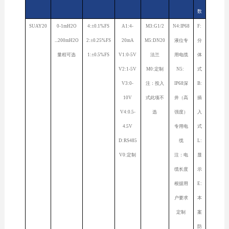
数
SUAY20
0-1mH2O
4:±0.1%FS
A1:4-
M3:G1/2
N4:IP68
F:
...200mH2O
2:±0.25%FS
20mA
M5:DN20
液位专
分
量程可选
1:±0.5%FS
V1:0-5V
法兰
用电缆
体
V2:1-5V
M0:定制
N5:
式
V3:0-
注：投入
IP68深
B:
10V
式此项不
井（高
插
V4:0.5-
选
强度）
入
4.5V
专用电
式
D:RS485
缆
L:
V0:定制
注：电
显
缆长度
示
根据用
E:
户要求
本
定制
案
防