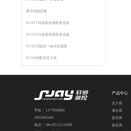
显示控制仪表
SUAYT10温度传感器变送器
SUAYT10温度传感器变送器
SUAY18温压一体式传感器
SUAY80数字压力表
产品中心
压力类
手机： 13770560082
液位类
18951961664
真空类
电话：+86-025-52119289
差压类