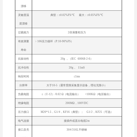
漂移
灵敏度温
典型：±0.02%FS/℃ 最大：±0.05%FS/℃
度漂移
过载能力
2倍满量程压力
有效测量
﹥106压力循环（P:10-90%FS）
寿命
抗振动性
20g ，（IEC 60068-2-6）
抗冲击性
20g， 11mS
响应时间
≤1ms
分辨率
大于10-5（通常受限采集显示设备，理论无限小）
负载电阻
≤（U-12）/0.02 Ω（电流输出） >100KΩ（电压输出）
绝缘电阻
200MΩ，100VDC
压力接口
M20*1.5，G1/4，KF16（典型）； G1/2，KF25（可选）
电气连接
接插件或直出电缆2m
接口及壳
304/316L不锈钢