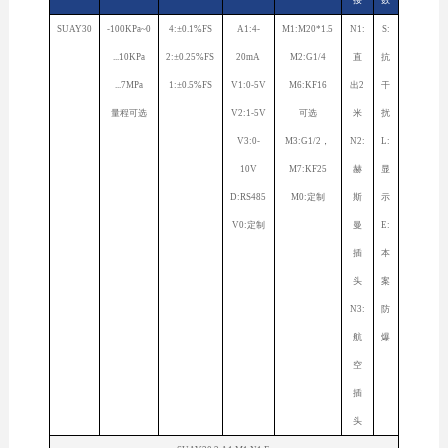
接
数
SUAY30
-100KPa~0
4:±0.1%FS
A1:4-
M1:M20*1.5
N1:
S:
...10KPa
2:±0.25%FS
20mA
M2:G1/4
直
抗
...7MPa
1:±0.5%FS
V1:0-5V
M6:KF16
出2
干
量程可选
V2:1-5V
可选
米
扰
V3:0-
M3:G1/2，
N2:
L:
10V
M7:KF25
赫
显
D:RS485
M0:定制
斯
示
V0:定制
曼
E:
插
本
头
案
N3:
防
航
爆
空
插
头