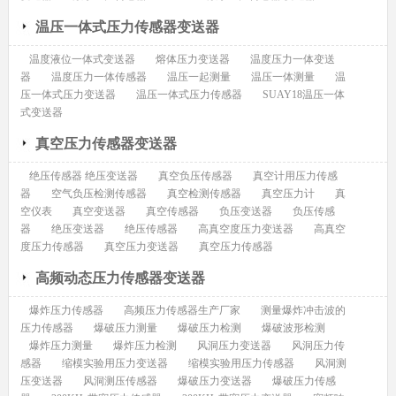
温压一体式压力传感器变送器
温度液位一体式变送器
熔体压力变送器
温度压力一体变送
器
温度压力一体传感器
温压一起测量
温压一体测量
温
压一体式压力变送器
温压一体式压力传感器
SUAY18温压一体
式变送器
真空压力传感器变送器
绝压传感器 绝压变送器
真空负压传感器
真空计用压力传感
器
空气负压检测传感器
真空检测传感器
真空压力计
真
空仪表
真空变送器
真空传感器
负压变送器
负压传感
器
绝压变送器
绝压传感器
高真空度压力变送器
高真空
度压力传感器
真空压力变送器
真空压力传感器
高频动态压力传感器变送器
爆炸压力传感器
高频压力传感器生产厂家
测量爆炸冲击波的
压力传感器
爆破压力测量
爆破压力检测
爆破波形检测
爆炸压力测量
爆炸压力检测
风洞压力变送器
风洞压力传
感器
缩模实验用压力变送器
缩模实验用压力传感器
风洞测
压变送器
风洞测压传感器
爆破压力变送器
爆破压力传感