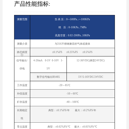
产品性能指标:
测量范围
负 表 压：0~-500Pa...~-100KPa
绝 压：0-10KPa...7MPa
高真空度：0.02-200Pa...10KPa
测量介质
与316不锈钢兼容的气体或液体
静态精度
±0.1%FS ±0.25%FS ±0.5%FS
①
信号输出/
4-20mA 0-5V 0-10V 1-
12-36VDC(典型24VDC)
供电
5V
数字信号输出RS485
5V/5-16VDC/24VDC
工作温度
-20～85℃
补偿温度
-10～60℃
贮存温度
-40～100℃
长期稳定
典型：±0.1%FS/年 最大：±0.2%FS/年
性
零点温度
典型：±0.02%FS/℃ 最大：±0.05%FS/℃