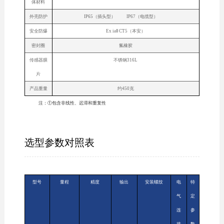
体材料
外壳防护
IP65（插头型） IP67（电缆型）
安全防爆
Ex iaⅡ CT5（本安）
密封圈
氟橡胶
传感器膜
不锈钢316L
片
产品重量
约450克
注：①包含非线性、迟滞和重复性
选型参数对照表
型号
量程
精度
输出
安装螺纹
电
特
气
定
连
参