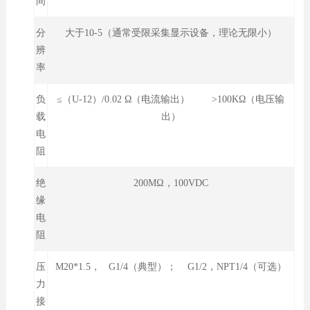
间
分
大于10-5（通常受限采集显示设备，理论无限小）
辨
率
负
≤（U-12）/0.02 Ω（电流输出） >100KΩ（电压输
载
出）
电
阻
绝
200MΩ，100VDC
缘
电
阻
压
M20*1.5， G1/4（典型）； G1/2，NPT1/4（可选）
力
接