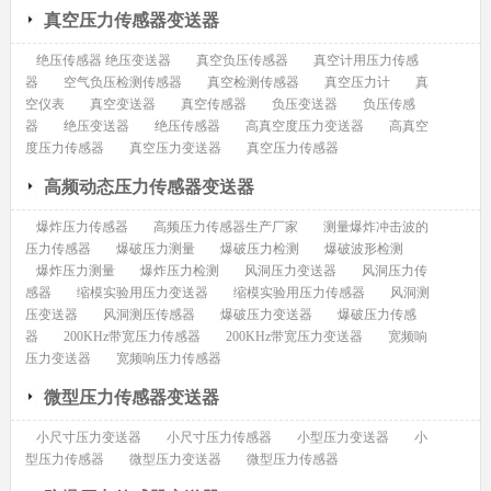
真空压力传感器变送器
绝压传感器 绝压变送器
真空负压传感器
真空计用压力传感
器
空气负压检测传感器
真空检测传感器
真空压力计
真
空仪表
真空变送器
真空传感器
负压变送器
负压传感
器
绝压变送器
绝压传感器
高真空度压力变送器
高真空
度压力传感器
真空压力变送器
真空压力传感器
高频动态压力传感器变送器
爆炸压力传感器
高频压力传感器生产厂家
测量爆炸冲击波的
压力传感器
爆破压力测量
爆破压力检测
爆破波形检测
爆炸压力测量
爆炸压力检测
风洞压力变送器
风洞压力传
感器
缩模实验用压力变送器
缩模实验用压力传感器
风洞测
压变送器
风洞测压传感器
爆破压力变送器
爆破压力传感
器
200KHz带宽压力传感器
200KHz带宽压力变送器
宽频响
压力变送器
宽频响压力传感器
微型压力传感器变送器
小尺寸压力变送器
小尺寸压力传感器
小型压力变送器
小
型压力传感器
微型压力变送器
微型压力传感器