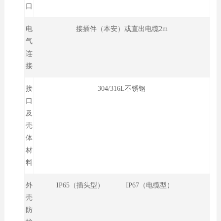
口
电
接插件（本安）或直出电缆2m
气
连
接
接
304/316L不锈钢
口
及
壳
体
材
料
外
IP65（插头型） IP67（电缆型）
壳
防