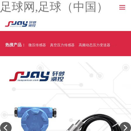
足球网,足球（中国）
热搜产品：
微压传感器
真空压力传感器
高频动态压力变送器
温压一体