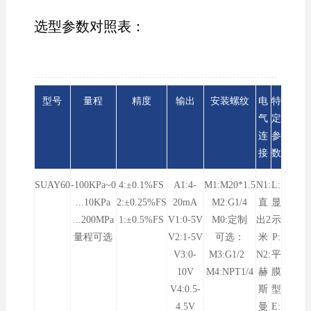
选型参数对照表：
型号
量程
精度
输出
安装螺纹
电
特
气
定
连
参
接
数
SUAY60
-100KPa~0
4:±0.1%FS
A1:4-
M1:M20*1.5
N1:
L:
...10KPa
2:±0.25%FS
20mA
M2:G1/4
直
显
...200MPa
1:±0.5%FS
V1:0-5V
M0:定制
出2
示
量程可选
V2:1-5V
可选：
米
P:
V3:0-
M3:G1/2
N2:
平
10V
M4:NPT1/4
赫
膜
V4:0.5-
斯
型
4.5V
曼
E: