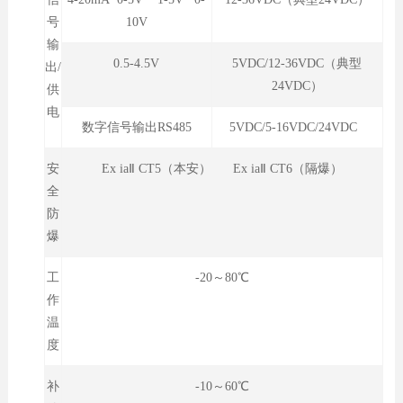
号
10V
输
0.5-4.5V
5VDC/12-36VDC（典型
出/
24VDC）
供
电
数字信号输出RS485
5VDC/5-16VDC/24VDC
安
Ex iaⅡ CT5（本安） Ex iaⅡ CT6（隔爆）
全
防
爆
工
-20～80℃
作
温
度
补
-10～60℃