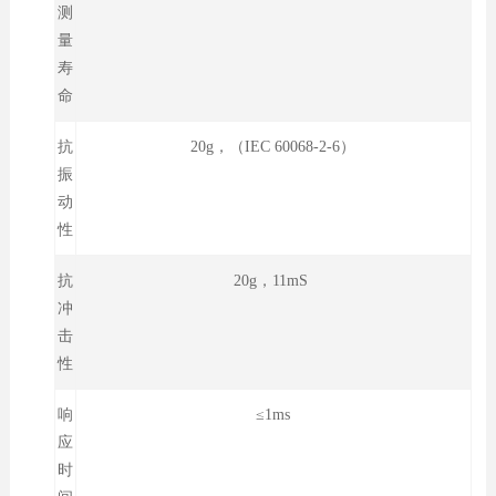
测
量
寿
命
抗
20g，（IEC 60068-2-6）
振
动
性
抗
20g，11mS
冲
击
性
响
≤1ms
应
时