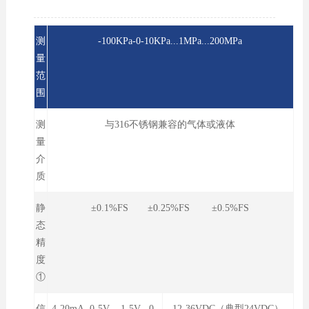
测
-100KPa-0-10KPa...1MPa...200MPa
量
范
围
测
与316不锈钢兼容的气体或液体
量
介
质
静
±0.1%FS ±0.25%FS ±0.5%FS
态
精
度
①
信
4-20mA 0-5V 1-5V 0-
12-36VDC（典型24VDC）