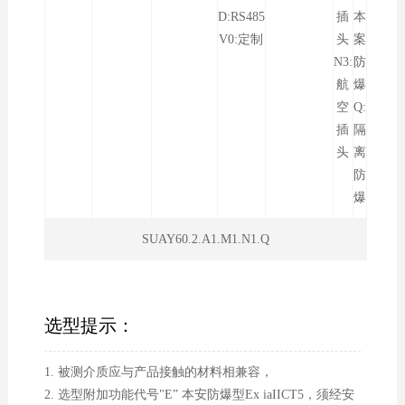
D:RS485
插
本
V0:定制
头
案
N3:
防
航
爆
空
Q:
插
隔
头
离
防
爆
SUAY60.2.A1.M1.N1.Q
选型提示：
1. 被测介质应与产品接触的材料相兼容，
2. 选型附加功能代号"E” 本安防爆型Ex iaIICT5，须经安