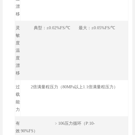
漂
移
灵
典型：±0.02%FS/℃ 最大：±0.05%FS/℃
敏
度
温
度
漂
移
过
2倍满量程压力（80MPa以上1.1倍满量程压力）
载
能
力
有
﹥106压力循环（P:10-
效
90%FS）